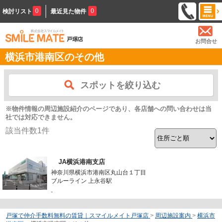
0
0
検討リスト
最近見た物件
お問合せ
横浜市港南区のその他
スポットを絞り込む
※物件情報の周辺施設紹介のページであり、各店舗への問い合わせは当
社では対応できません。
該当件数
1
件
JA横浜港南支店
神奈川県横浜市港南区丸山台１丁目
ブルーライン 上永谷駅
-
戸塚で仲介手数料無料の賃貸｜スマイルメイト戸塚店
>
周辺施設案内
>
横浜市