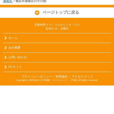
港南区
>
横浜市港南区のその他
ページトップに戻る
営業時間:１０：００から１８：００
定休日:火・水曜日
ホーム
会社概要
お問い合わせ
PCサイト
プライバシーポリシー
利用規約
｜アクセスマップ
｜
Copyright(c) 株式会社小又不動産 スマイルメイト 戸塚店 All rights reserved.