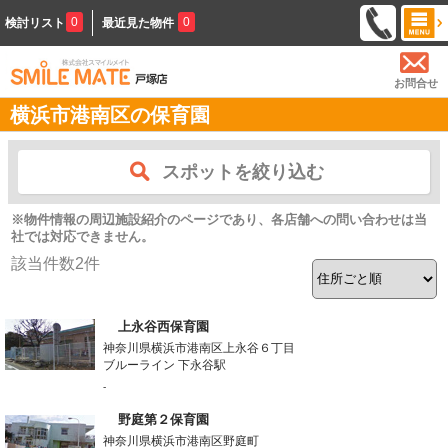
0
0
検討リスト
最近見た物件
お問合せ
横浜市港南区の保育園
スポットを絞り込む
※物件情報の周辺施設紹介のページであり、各店舗への問い合わせは当
社では対応できません。
該当件数
2
件
上永谷西保育園
神奈川県横浜市港南区上永谷６丁目
ブルーライン 下永谷駅
-
野庭第２保育園
神奈川県横浜市港南区野庭町