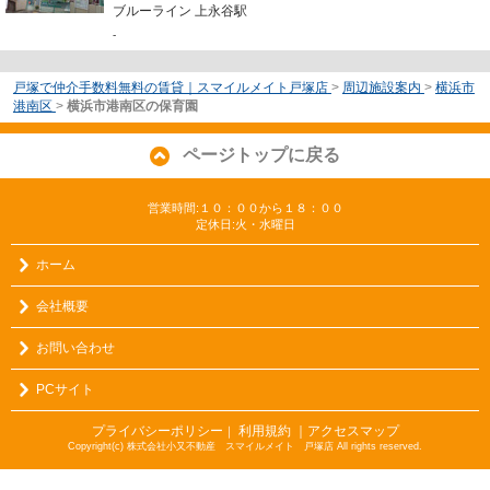
ブルーライン 上永谷駅
-
戸塚で仲介手数料無料の賃貸｜スマイルメイト戸塚店
>
周辺施設案内
>
横浜市
港南区
>
横浜市港南区の保育園
ページトップに戻る
営業時間:１０：００から１８：００
定休日:火・水曜日
ホーム
会社概要
お問い合わせ
PCサイト
プライバシーポリシー
利用規約
｜アクセスマップ
｜
Copyright(c) 株式会社小又不動産 スマイルメイト 戸塚店 All rights reserved.