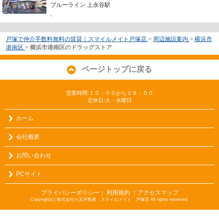
ブルーライン 上永谷駅
-
戸塚で仲介手数料無料の賃貸｜スマイルメイト戸塚店
>
周辺施設案内
>
横浜市
港南区
>
横浜市港南区のドラッグストア
ページトップに戻る
営業時間:１０：００から１８：００
定休日:火・水曜日
ホーム
会社概要
お問い合わせ
PCサイト
プライバシーポリシー
利用規約
｜アクセスマップ
｜
Copyright(c) 株式会社小又不動産 スマイルメイト 戸塚店 All rights reserved.