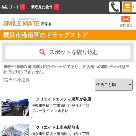
0
0
検討リスト
最近見た物件
お問合せ
横浜市港南区のドラッグストア
スポットを絞り込む
※物件情報の周辺施設紹介のページであり、各店舗への問い合わせは当
社では対応できません。
該当件数
2
件
クリエイトエスディ東芹が谷店
神奈川県横浜市港南区芹が谷３丁目
ブルーライン 上永谷駅
-
クリエイト上永谷駅前店
神奈川県横浜市港南区丸山台１丁目