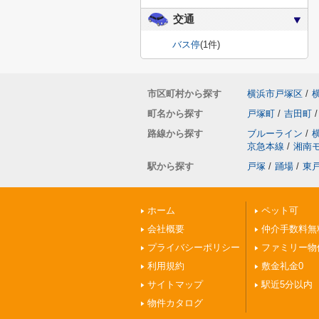
交通
バス停
(1件)
市区町村から探す
横浜市戸塚区
/
町名から探す
戸塚町
/
吉田町
/
路線から探す
ブルーライン
/
京急本線
/
湘南
駅から探す
戸塚
/
踊場
/
東
ホーム
ペット可
会社概要
仲介手数料無
プライバシーポリシー
ファミリー物
利用規約
敷金礼金0
サイトマップ
駅近5分以内
物件カタログ