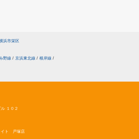
横浜市栄区
み野線
/
京浜東北線
/
根岸線
/
ビル １０２
ルメイト 戸塚店