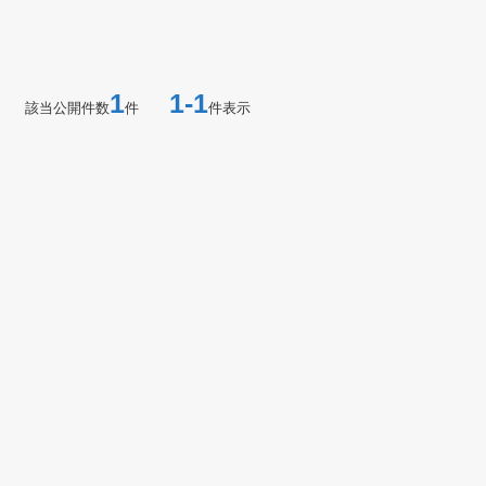
1
1-1
該当公開件数
件
件表示