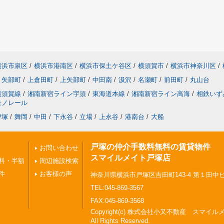
横浜市泉区
/
横浜市港南区
/
横浜市保土ケ谷区
/
横須賀市
/
横浜市神奈川区
/
矢部町
/
上倉田町
/
上矢部町
/
中田南
/
汲沢
/
名瀬町
/
前田町
/
丸山台
横須賀線
/
湘南新宿ライン宇須
/
東海道本線
/
湘南新宿ライン高海
/
相鉄いず
モノレール
戸塚
/
舞岡
/
中田
/
下永谷
/
立場
/
上永谷
/
港南台
/
大船
戸塚の仲介手数料無料の賃貸物件
お問い合わせ
スマイルメイト戸塚店
料・半額
周辺施設検索
件
お客様の声
神奈川県横浜市戸塚区吉田町143-4 第１田中
TEL:045-869-3567
FAX:045-869-3568
Copyright(c) 株式会社小又不動産 スマイ
All Rights Reserved.