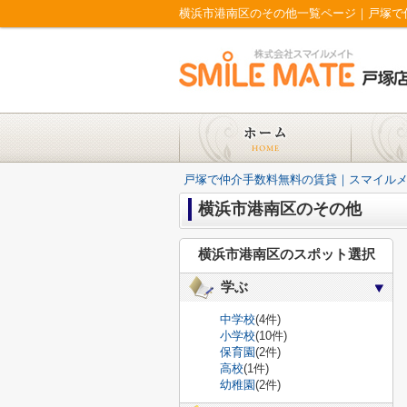
横浜市港南区のその他一覧ページ｜戸塚で
戸塚で仲介手数料無料の賃貸｜スマイル
横浜市港南区のその他
横浜市港南区のスポット選択
学ぶ
中学校
(4件)
小学校
(10件)
保育園
(2件)
高校
(1件)
幼稚園
(2件)