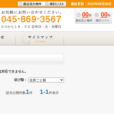
最終更新：2026年08月06日
00
00
件
件
最近見た物件
検討リスト
：００から１８：００
定休日：火・水曜日
は対応できません。
並び順：
1
1-1
該当公開件数
件
件表示