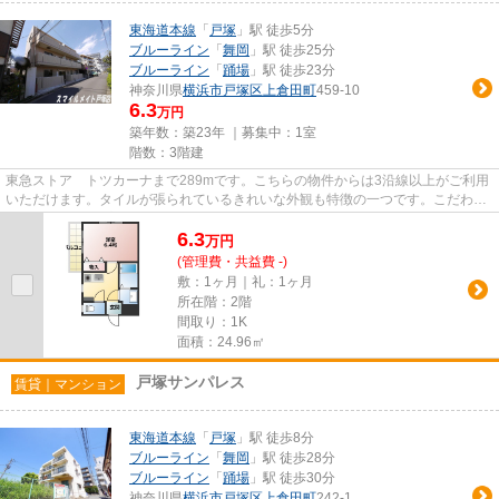
東海道本線
「
戸塚
」駅 徒歩5分
ブルーライン
「
舞岡
」駅 徒歩25分
ブルーライン
「
踊場
」駅 徒歩23分
神奈川県
横浜市戸塚区
上倉田町
459-10
6.3
万円
築年数：築23年 ｜募集中：
1室
階数：3階建
東急ストア トツカーナまで289mです。こちらの物件からは3沿線以上がご利用
いただけます。タイルが張られているきれいな外観も特徴の一つです。こだわり
ポイント満載のプランドールハ...
6.3
万
円
(管理費・共益費 -)
敷：1ヶ月｜礼：1ヶ月
所在階：2階
間取り：1K
面積：24.96㎡
戸塚サンパレス
賃貸｜マンション
東海道本線
「
戸塚
」駅 徒歩8分
ブルーライン
「
舞岡
」駅 徒歩28分
ブルーライン
「
踊場
」駅 徒歩30分
神奈川県
横浜市戸塚区
上倉田町
242-1