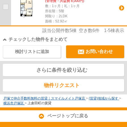
(管理費・共益費 8,000円)
敷：1ヶ月｜礼：1ヶ月
所在階：5階
間取り：2LDK
面積：52.92㎡
該当公開件数
5
棟 空き数
6
件
1-5
棟表示
チェックした物件をまとめて
検討リストに追加
お問い合わせ
さらに条件を絞り込む
物件リクエスト
戸塚で仲介手数料無料の賃貸｜スマイルメイト戸塚店
>
(賃貸)地域から探す
>
横浜市戸塚区
>
上倉田町の賃貸
ページトップに戻る