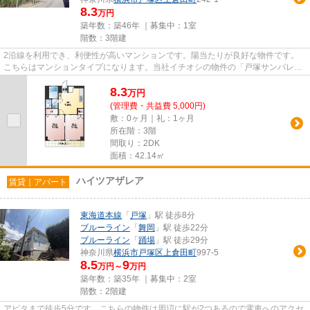
8.3
万円
築年数：築46年 ｜募集中：
1室
階数：3階建
2沿線を利用でき、利便性が高いマンションです。陽当たりが良好な物件です。
こちらはマンションタイプになります。当社イチオシの物件の「戸塚サンパレ
ス」。ぜひ一度ご覧ください。当...
8.3
万
円
(管理費・共益費 5,000円)
敷：0ヶ月｜礼：1ヶ月
所在階：3階
間取り：2DK
面積：42.14㎡
ハイツアザレア
賃貸｜アパート
東海道本線
「
戸塚
」駅 徒歩8分
ブルーライン
「
舞岡
」駅 徒歩22分
ブルーライン
「
踊場
」駅 徒歩29分
神奈川県
横浜市戸塚区
上倉田町
997-5
8.5
9
万円～
万円
築年数：築35年 ｜募集中：
2室
階数：2階建
アピタまで徒歩5分です。こちらの物件は周辺に駅が2つあるので電車へのアクセ