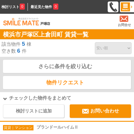
0
0
検討リスト
最近見た物件
お問合せ
横浜市戸塚区上倉田町 賃貸一覧
5
該当物件
棟
6
空き数
件
さらに条件を絞り込む
物件リクエスト
チェックした物件をまとめて
検討リストに追加
お問い合わせ
プランドールハイムⅡ
賃貸｜マンション