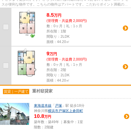
スが便利な物件です。こちらの物件はアパートです。こだわりポイント満載のハ
イツアザレア。できるだけ早...
8.5
万
円
(管理費・共益費 2,000円)
敷：0ヶ月｜礼：1ヶ月
所在階：1階
間取り：2LDK
面積：44.20㎡
9
万
円
(管理費・共益費 2,000円)
敷：0ヶ月｜礼：1ヶ月
所在階：2階
間取り：2LDK
面積：44.20㎡
重村邸貸家
賃貸｜一戸建て
東海道本線
「
戸塚
」駅 徒歩18分
神奈川県
横浜市戸塚区
上倉田町
10.8
万円
築年数：築49年 ｜募集中：
1室
階数：2階建