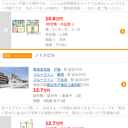
こちらは一戸建ての物件です。こちらは初期費用をカードでお支払いいただける
一戸建てです。当社イチオシの物件の「重村邸貸家」。ぜひ一度ご覧ください。
こちらの簡単検索機能ではお...
10.8
万
円
(管理費・共益費 -)
敷：2ヶ月｜礼：1ヶ月
所在階：1-2階
間取り：3DK
面積：73.44㎡
ノトスビル
賃貸｜マンション
東海道本線
「
戸塚
」駅 徒歩15分
ブルーライン
「
舞岡
」駅 徒歩10分
ブルーライン
「
下永谷
」駅 徒歩23分
神奈川県
横浜市戸塚区
上倉田町
2156
12.7
万円
築年数：築39年 ｜募集中：
1室
階数：6階建 地下1階
造りとデザインに関して、自信をもって情報を提供できるマンションです。周辺
に駅が2つあるので電車での移動が便利です。陽当たりが良いので洗濯物も乾き
やすい物件です。「ノトスビル...
12.7
万
円