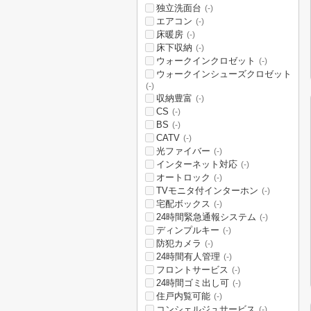
独立洗面台
(-)
エアコン
(-)
床暖房
(-)
床下収納
(-)
ウォークインクロゼット
(-)
ウォークインシューズクロゼット
(-)
収納豊富
(-)
CS
(-)
BS
(-)
CATV
(-)
光ファイバー
(-)
インターネット対応
(-)
オートロック
(-)
TVモニタ付インターホン
(-)
宅配ボックス
(-)
24時間緊急通報システム
(-)
ディンプルキー
(-)
防犯カメラ
(-)
24時間有人管理
(-)
フロントサービス
(-)
24時間ゴミ出し可
(-)
住戸内覧可能
(-)
コンシェルジュサービス
(-)