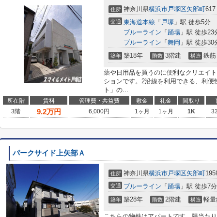
神奈川県
横浜市戸塚区
矢部町
617
住所
交通
東海道本線
「
戸塚
」駅 徒歩5分
ブルーライン
「
踊場
」駅 徒歩23
ブルーライン
「
舞岡
」駅 徒歩30
築18年
3階建
鉄筋
築年
階数
構造
薬や日用品を買うのに便利なクリエイト
ションです。2沿線を利用できる、利便
ト」の...
所在階
賃料
管理費・共益費
敷金
礼金
間取り
9.2
万円
3階
6,000円
1ヶ月
1ヶ月
1K
3
パークサイド上矢部Ａ
神奈川県
横浜市戸塚区
矢部町
195
住所
交通
ブルーライン
「
踊場
」駅 徒歩7分
築28年
2階建
軽量
築年
階数
構造
こちらの物件はアパートです。陽当たり