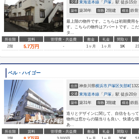
交通
東海道本線
「
戸塚
」駅 徒歩15分
築38年
2階建
鉄骨
築年
階数
構造
最上階の物件です。こちらは初期費用を
す。こちらの物件はアパートです。こだ
タ...
所在階
賃料
管理費・共益費
敷金
礼金
間取り
5.7
万円
2階
-
1ヶ月
1ヶ月
1K
2
ベル・ハイゴー
神奈川県
横浜市戸塚区
矢部町
132
住所
交通
東海道本線
「
戸塚
」駅 徒歩20分
築31年
3階建
鉄筋
築年
階数
構造
造りとデザインに関して、自信をもって
物件は窓からの陽当りも良い、快適な環
あ...
所在階
賃料
管理費・共益費
敷金
礼金
間取り
8.7
万円
2階
3,000円
1ヶ月
1ヶ月
3DK
5