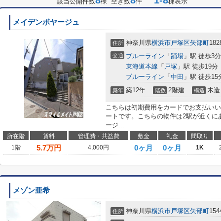
8
8
1-8
該当公開件数
棟 空き数
件
棟表示
メイデンボヤージュ
神奈川県
横浜市戸塚区
矢部町
182
住所
交通
ブルーライン
「
踊場
」駅 徒歩3分
東海道本線
「
戸塚
」駅 徒歩19分
ブルーライン
「
中田
」駅 徒歩15
築12年
2階建
木造
築年
階数
構造
こちらは初期費用をカードでお支払いい
ートです。こちらの物件は2駅が近くに
ージ...
所在階
賃料
管理費・共益費
敷金
礼金
間取り
5.7
万円
0ヶ月
0ヶ月
1階
4,000円
1K
メゾン亜希
神奈川県
横浜市戸塚区
矢部町
154
住所