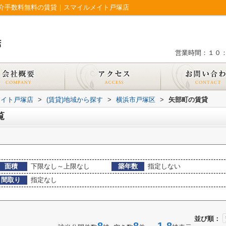
介手数料無料の賃貸｜スマイルメイト戸塚店
営業時間：１０
メイト戸塚店
>
(賃貸)地域から探す
>
横浜市戸塚区
>
矢部町の賃貸
覧
面積
下限なし～上限なし
築年数
指定しない
間取り
指定なし
並び順：