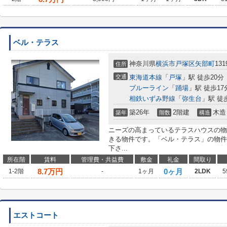
ベル・テラス
神奈川県
横浜市戸塚区
矢部町
131
住所
交通
東海道本線
「
戸塚
」駅 徒歩20分
ブルーライン
「
踊場
」駅 徒歩17
相鉄いずみ野線
「
弥生台
」駅 徒
築26年
2階建
木造
築年
階数
構造
ニーズの高まっているテラスハウスの物
きる物件です。「ベル・テラス」の物件
下さ...
所在階
賃料
管理費・共益費
敷金
礼金
間取り
8.7
万円
0ヶ月
1-2階
-
1ヶ月
2LDK
5
エストコート