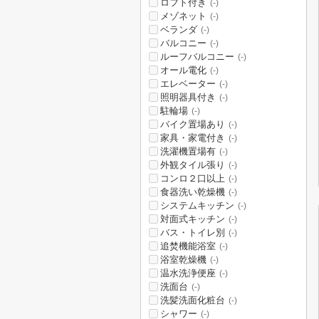
ロフト付き
(-)
メゾネット
(-)
ベランダ
(-)
バルコニー
(-)
ルーフバルコニー
(-)
オール電化
(-)
エレベーター
(-)
照明器具付き
(-)
駐輪場
(-)
バイク置場あり
(-)
家具・家電付き
(-)
洗濯機置場有
(-)
外観タイル張り
(-)
コンロ２口以上
(-)
食器洗い乾燥機
(-)
システムキッチン
(-)
対面式キッチン
(-)
バス・トイレ別
(-)
追焚機能浴室
(-)
浴室乾燥機
(-)
温水洗浄便座
(-)
洗面台
(-)
洗髪洗面化粧台
(-)
シャワー
(-)