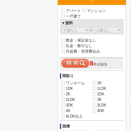
アパート
マンション
一戸建て
▼賃料
～
敷金・保証金なし
礼金・敷引なし
共益費・管理費込み
8
件が該当
間取り
ワンルーム
1K
1DK
1LDK
2K
2DK
2LDK
3K
3DK
3LDK
4K
4DK
4LDK以上
面積