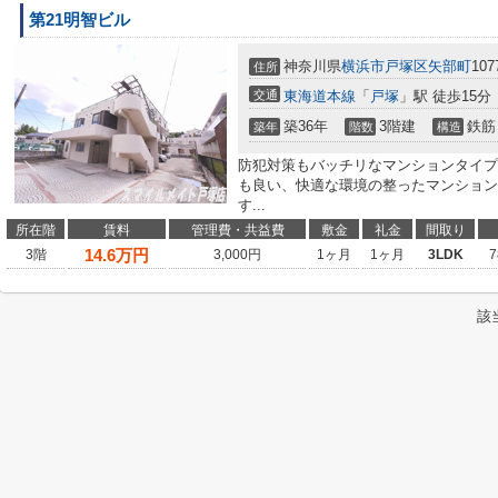
第21明智ビル
神奈川県
横浜市戸塚区
矢部町
107
住所
交通
東海道本線
「
戸塚
」駅 徒歩15分
築36年
3階建
鉄筋
築年
階数
構造
防犯対策もバッチリなマンションタイプ
も良い、快適な環境の整ったマンション
す...
所在階
賃料
管理費・共益費
敷金
礼金
間取り
14.6
万円
3階
3,000円
1ヶ月
1ヶ月
3LDK
7
該