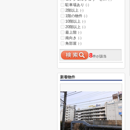
駐車場あり
(-)
2階以上
(-)
1階の物件
(-)
10階以上
(-)
20階以上
(-)
最上階
(-)
南向き
(-)
角部屋
(-)
8
件が該当
新着物件