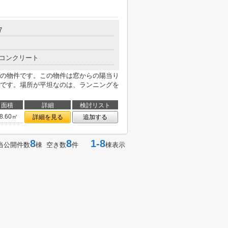
7
コンクリート
の物件です。この物件は窓からの陽当り
です。場所が平坦なのは、ランニングを
面積
詳細
検討リスト
8.60㎡
詳細を見る
追加する
8
8
1-8
当公開件数
棟 空き数
件
棟表示