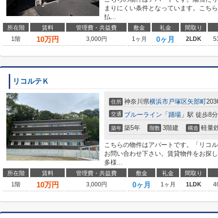
まりにくい条件となっています。こちら
払...
所在階
賃料
管理費・共益費
敷金
礼金
間取り
10
万円
0ヶ月
1階
3,000円
1ヶ月
2LDK
5
リコルテＫ
神奈川県
横浜市戸塚区
矢部町
203
住所
交通
ブルーライン
「
踊場
」駅 徒歩8分
築5年
3階建
軽量
築年
階数
構造
こちらの物件はアパートです。「リコル
お問い合わせ下さい。賃貸物件をお探し
多様...
所在階
賃料
管理費・共益費
敷金
礼金
間取り
10
万円
0ヶ月
1階
3,000円
1ヶ月
1LDK
4