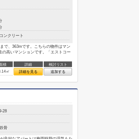
分
分
コンクリート
まで、363mです。こちらの物件はマン
性の高いマンションです。「エストコー
面積
詳細
検討リスト
3.14㎡
詳細を見る
追加する
9-28
鉄骨
が良好なアパートは梅雨時期の湿気もた