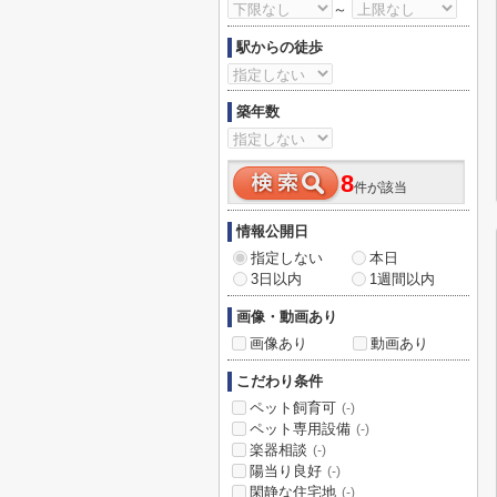
～
駅からの徒歩
築年数
8
件が該当
情報公開日
指定しない
本日
3日以内
1週間以内
画像・動画あり
画像あり
動画あり
こだわり条件
ペット飼育可
(-)
ペット専用設備
(-)
楽器相談
(-)
陽当り良好
(-)
閑静な住宅地
(-)