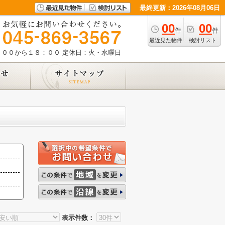
最終更新：2026年08月06日
00
00
件
件
最近見た物件
検討リスト
：００から１８：００
定休日：火・水曜日
表示件数：