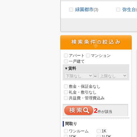
緑園都市
弥生台
(3)
アパート
マンション
一戸建て
▼賃料
～
敷金・保証金なし
礼金・敷引なし
共益費・管理費込み
2
件が該当
間取り
ワンルーム
1K
1DK
1LDK