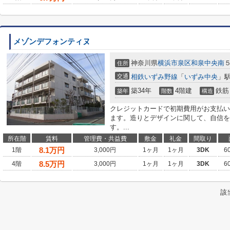
メゾンデフォンティヌ
神奈川県
横浜市泉区
和泉中央南
５
住所
交通
相鉄いずみ野線
「
いずみ中央
」駅
築34年
4階建
鉄筋
築年
階数
構造
クレジットカードで初期費用がお支払い
ます。造りとデザインに関して、自信を
す。...
所在階
賃料
管理費・共益費
敷金
礼金
間取り
8.1
万円
1階
3,000円
1ヶ月
1ヶ月
3DK
6
8.5
万円
4階
3,000円
1ヶ月
1ヶ月
3DK
6
該