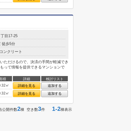
丁目17-25
 徒歩5分
コンクリート
いただけるので、決済の手間が軽減でき
もって情報を提供できるマンションで
面積
詳細
検討リスト
0.32㎡
詳細を見る
追加する
0.32㎡
詳細を見る
追加する
2
3
1-2
当公開件数
棟 空き数
件
棟表示