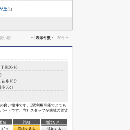
が丘
(1)
表示件数：
丁目20-18
分
 徒歩18分
徒歩35分
の良い物件です。2駅利用可能でとても
パートです。当社スタッフが地域の賃貸
面積
詳細
検討リスト
2.84㎡
詳細を見る
追加する