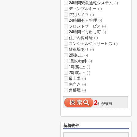
24時間緊急通報システム
(-)
ディンプルキー
(-)
防犯カメラ
(-)
24時間有人管理
(-)
フロントサービス
(-)
24時間ゴミ出し可
(-)
住戸内覧可能
(-)
コンシェルジュサービス
(-)
駐車場あり
(-)
2階以上
(-)
1階の物件
(-)
10階以上
(-)
20階以上
(-)
最上階
(-)
南向き
(-)
角部屋
(-)
2
件が該当
新着物件