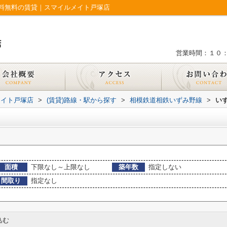
料無料の賃貸｜スマイルメイト戸塚店
営業時間：１０
メイト戸塚店
>
(賃貸)路線・駅から探す
>
相模鉄道相鉄いずみ野線
>
い
面積
下限なし～上限なし
築年数
指定しない
間取り
指定なし
込む