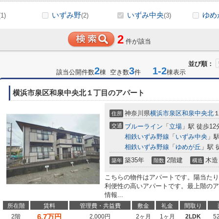
いずみ野
いずみ中央
ゆめ
(1)
(2)
(3)
2
件が該当
並び順：
2
3
1-2
該当公開件数
棟 空き数
件
棟表示
横浜市泉区和泉中央北１丁目のアパート
神奈川県
横浜市泉区
和泉中央北
１
住所
交通
ブルーライン
「
立場
」駅 徒歩12
相鉄いずみ野線
「
いずみ中央
」駅
相鉄いずみ野線
「
ゆめが丘
」駅 
築35年
2階建
木造
築年
階数
構造
こちらの物件はアパートです。陽当たり
利便性の高いアパートです。最上階のア
情報...
所在階
賃料
管理費・共益費
敷金
礼金
間取り
6.7
万円
2階
2,000円
2ヶ月
1ヶ月
2LDK
5