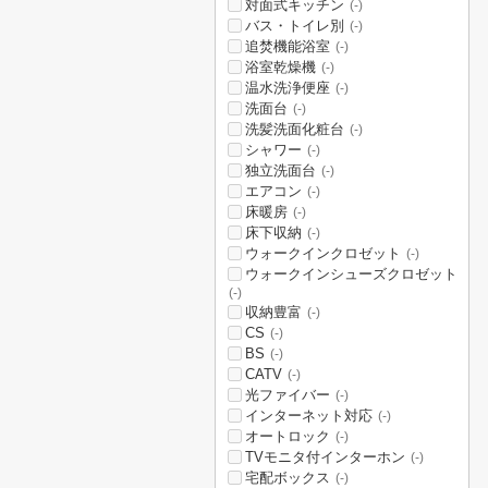
対面式キッチン
(-)
バス・トイレ別
(-)
追焚機能浴室
(-)
浴室乾燥機
(-)
温水洗浄便座
(-)
洗面台
(-)
洗髪洗面化粧台
(-)
シャワー
(-)
独立洗面台
(-)
エアコン
(-)
床暖房
(-)
床下収納
(-)
ウォークインクロゼット
(-)
ウォークインシューズクロゼット
(-)
収納豊富
(-)
CS
(-)
BS
(-)
CATV
(-)
光ファイバー
(-)
インターネット対応
(-)
オートロック
(-)
TVモニタ付インターホン
(-)
宅配ボックス
(-)