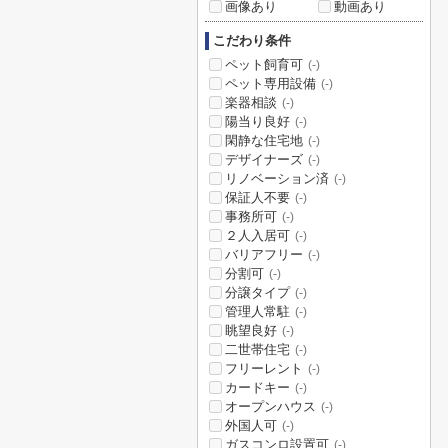
画像あり
動画あり
こだわり条件
ペット飼育可
(-)
ペット専用設備
(-)
楽器相談
(-)
陽当り良好
(-)
閑静な住宅地
(-)
デザイナーズ
(-)
リノベーション済
(-)
保証人不要
(-)
事務所可
(-)
２人入居可
(-)
バリアフリー
(-)
分割可
(-)
分譲タイプ
(-)
管理人常駐
(-)
眺望良好
(-)
二世帯住宅
(-)
フリーレント
(-)
カードキー
(-)
オープンハウス
(-)
外国人可
(-)
ガスコンロ設置可
(-)