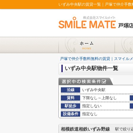
いずみ中央駅の賃貸一覧｜戸塚で仲介手数
戸塚で仲介手数料無料の賃貸｜スマイル
いずみ中央駅物件一覧
沿線
いずみ中央駅
賃料
下限なし～上限なし
駅徒歩
指定しない
設備条件
指定なし
相模鉄道相鉄いずみ野線
駅で絞り