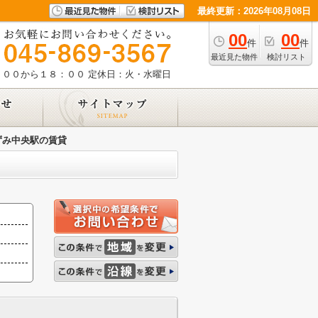
最終更新：2026年08月08日
00
00
件
件
最近見た物件
検討リスト
：００から１８：００
定休日：火・水曜日
ずみ中央駅の賃貸