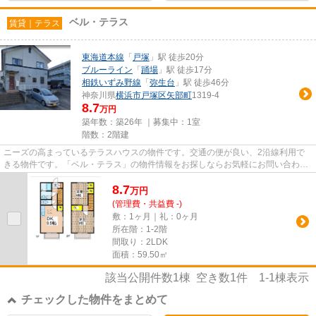
ベル・テラス
賃貸｜テラス
東海道本線
「
戸塚
」駅 徒歩20分
ブルーライン
「
踊場
」駅 徒歩17分
相鉄いずみ野線
「
弥生台
」駅 徒歩46分
神奈川県
横浜市戸塚区
矢部町
1319-4
8.7
万円
築年数：築26年 ｜募集中：
1室
階数：2階建
ニーズの高まっているテラスハウスの物件です。交通の便が良い、2沿線利用で
きる物件です。「ベル・テラス」の物件情報をお探しならお気軽にお問い合わせ
下さい。自分に合った賃貸戸建...
8.7
万
円
(管理費・共益費 -)
敷：1ヶ月｜礼：0ヶ月
所在階：1-2階
間取り：2LDK
面積：59.50㎡
該当公開件数
1
棟 空き数
1
件
1-1
棟表示
チェックした物件をまとめて