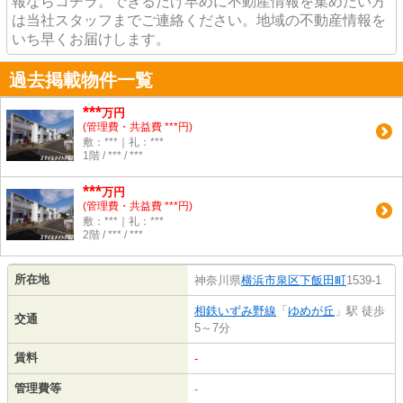
報ならコチラ。できるだけ早めに不動産情報を集めたい方
は当社スタッフまでご連絡ください。地域の不動産情報を
いち早くお届けします。
過去掲載物件一覧
***
万円
(管理費・共益費 ***円)
敷：***｜礼：***
1階 / *** / ***
***
万円
(管理費・共益費 ***円)
敷：***｜礼：***
2階 / *** / ***
所在地
神奈川県
横浜市泉区
下飯田町
1539-1
相鉄いずみ野線
「
ゆめが丘
」駅 徒歩
交通
5～7分
賃料
-
管理費等
-