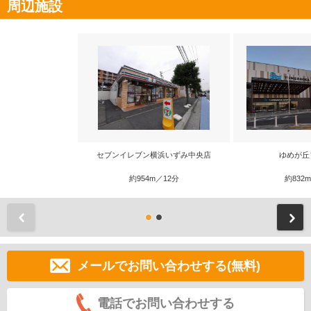
周辺施設
セブンイレブン横浜いずみ中央店
ゆめが丘
約954m／12分
約832
前
メールでお問い合わせする(無料)
電話でお問い合わせする