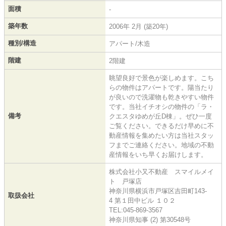
面積
-
築年数
2006年 2月 (築20年)
種別/構造
アパート/木造
階建
2階建
眺望良好で景色が楽しめます。こち
らの物件はアパートです。陽当たり
が良いので洗濯物も乾きやすい物件
です。当社イチオシの物件の「ラ・
備考
クエスタゆめが丘D棟」。ぜひ一度
ご覧ください。できるだけ早めに不
動産情報を集めたい方は当社スタッ
フまでご連絡ください。地域の不動
産情報をいち早くお届けします。
株式会社小又不動産 スマイルメイ
ト 戸塚店
神奈川県横浜市戸塚区吉田町143-
取扱会社
4 第１田中ビル １０２
TEL:045-869-3567
神奈川県知事 (2) 第30548号