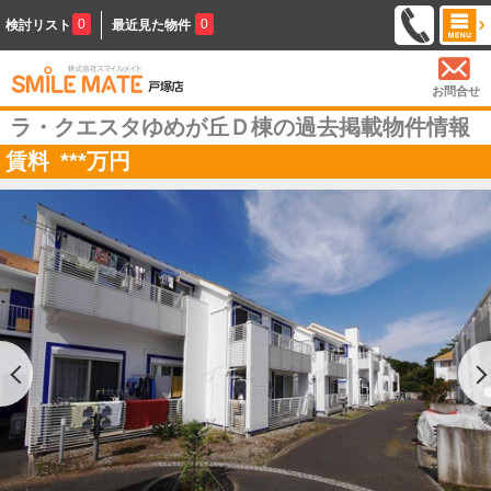
0
0
検討リスト
最近見た物件
お問合せ
ラ・クエスタゆめが丘Ｄ棟の過去掲載物件情報
賃料
***
万円