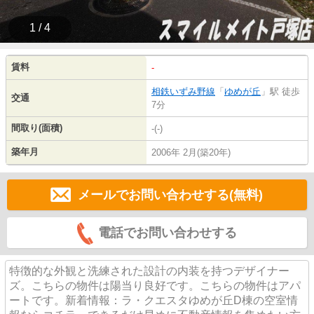
1 / 4
賃料
-
相鉄いずみ野線
「
ゆめが丘
」駅 徒歩
交通
7分
間取り(面積)
-(-)
築年月
2006年 2月(築20年)
メールでお問い合わせする(無料)
電話でお問い合わせする
特徴的な外観と洗練された設計の内装を持つデザイナー
ズ。こちらの物件は陽当り良好です。こちらの物件はアパ
ートです。新着情報：ラ・クエスタゆめが丘D棟の空室情