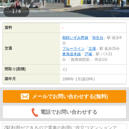
1 / 4
賃料
-
相鉄いずみ野線
「
弥生台
」駅 徒歩8
分
交通
ブルーライン
「
立場
」駅 徒歩25分
東海道本線
「
戸塚
」駅 バス21
分 「親善病院前」 停歩1分
間取り(面積)
-(-)
築年月
1998年 1月(築28年)
メールでお問い合わせする(無料)
電話でお問い合わせする
2駅利用ができるので電車の利用に役立つマンションで