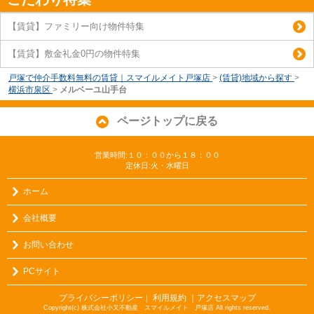
【賃貸】ファミリー向け物件特集
【賃貸】敷金礼金0円の物件特集
戸塚で仲介手数料無料の賃貸｜スマイルメイト戸塚店
>
(賃貸)地域から探す
>
横浜市泉区
>
メルベーユ山手台
ページトップに戻る
営業時間:１０：００から１８：００
定休日:火・水曜日
ホーム
会社概要
お問い合わせ
PCサイト
プライバシーポリシー
利用規約
｜アクセスマップ
｜
Copyright(c) 株式会社小又不動産 スマイルメイト 戸塚店 All rights reserved.