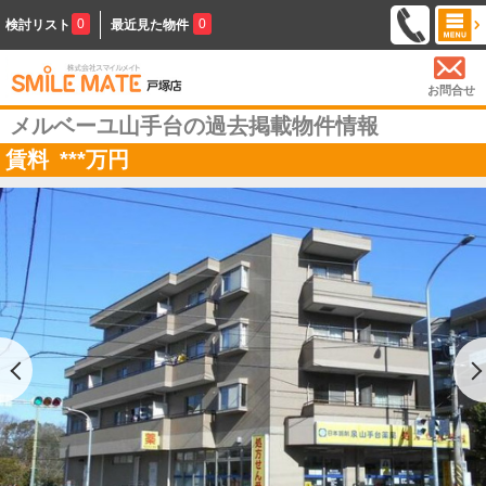
0
0
検討リスト
最近見た物件
お問合せ
メルベーユ山手台の過去掲載物件情報
賃料
***
万円