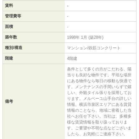
賃料
-
管理費等
-
面積
-
築年数
1998年 1月 (築28年)
種別/構造
マンション/鉄筋コンクリート
階建
4階建
条件として多くの方がこだわる、陽
当りも良好な物件です。平坦な場所
にある物件なら毎日の移動も快適で
す。メンテナンスの手間いらずで嬉
しい、外観タイル張りを採用してお
ります。メルベーユ山手台の詳しい
備考
情報。横浜市泉区エリアにある賃貸
情報のことなら、地域に密着した当
社へお任せ下さい。当社は、多種多
様な賃貸情報を取り扱っておりま
す。ご要望や不明な点などございま
したら、お気軽にご連絡下さい。