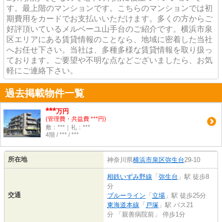
す。最上階のマンションです。こちらのマンションでは初
期費用をカードでお支払いいただけます。多くの方からご
好評頂いているメルベーユ山手台のご紹介です。横浜市泉
区エリアにある賃貸情報のことなら、地域に密着した当社
へお任せ下さい。当社は、多種多様な賃貸情報を取り扱っ
ております。ご要望や不明な点などございましたら、お気
軽にご連絡下さい。
過去掲載物件一覧
***
万円
(管理費・共益費 ***円)
敷：***｜礼：***
4階 / *** / ***
所在地
神奈川県
横浜市泉区
弥生台
29-10
相鉄いずみ野線
「
弥生台
」駅 徒歩8
分
交通
ブルーライン
「
立場
」駅 徒歩25分
東海道本線
「
戸塚
」駅 バス21
分 「親善病院前」 停歩1分