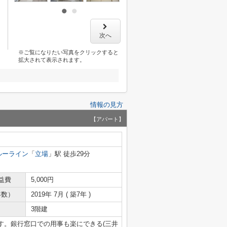
次へ
※ご覧になりたい写真をクリックすると
拡大されて表示されます。
情報の見方
【アパート】
ルーライン
「
立場
」駅 徒歩29分
益費
5,000円
年数）
2019年 7月 ( 築7年 )
3階建
す。銀行窓口での用事も楽にできる(三井