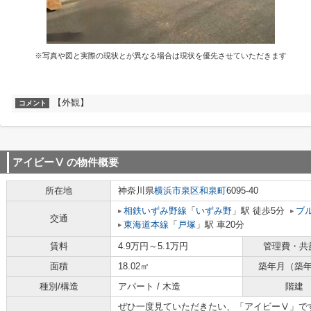
※写真や図と実際の現状とが異なる場合は現状を優先させていただきます
【外観】
コメント
アイビーⅤ
の物件概要
所在地
神奈川県
横浜市泉区
和泉町
6095-40
相鉄いずみ野線
「
いずみ野
」駅 徒歩5分
ブ
交通
東海道本線
「
戸塚
」駅 車20分
賃料
4.9万円～5.1万円
管理費・共
面積
18.02㎡
築年月（築
種別/構造
アパート / 木造
階建
ぜひ一度見ていただきたい、「アイビーⅤ」で