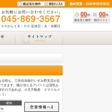
最終更新：2026年08月06日
00
00
件
件
最近見た物件
検討リスト
：００から１８：００
定休日：火・水曜日
ある時も、三井住友銀行いずみ野支店が近
けができます。陽が当たるアパートは湿気も
探すのであれば、小又不動産 スマイルメ
ょう。
建物
空室情報へ
7年