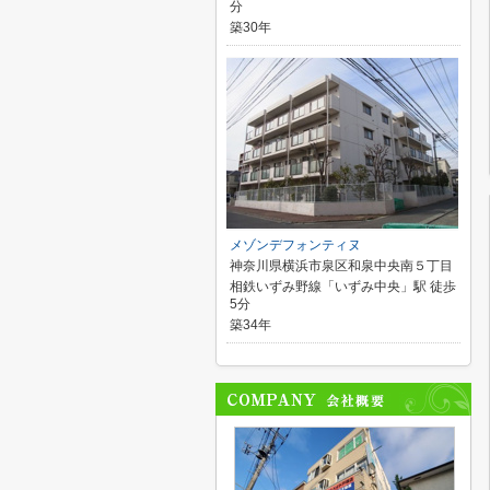
分
築30年
メゾンデフォンティヌ
神奈川県横浜市泉区和泉中央南５丁目
相鉄いずみ野線「いずみ中央」駅 徒歩
5分
築34年