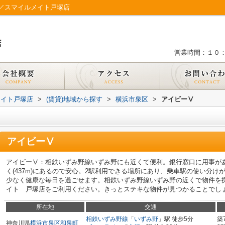
／スマイルメイト戸塚店
営業時間：１０
メイト戸塚店
>
(賃貸)地域から探す
>
横浜市泉区
>
アイビーⅤ
アイビーⅤ
アイビーⅤ：相鉄いずみ野線いずみ野にも近くて便利。銀行窓口に用事が
く(437m)にあるので安心。2駅利用できる場所にあり、乗車駅の使い分
少なく健康な毎日を過ごせます。相鉄いずみ野線いずみ野の近くで物件を
イト 戸塚店をご利用ください。きっとステキな物件が見つかることでし
所在地
交通
相鉄いずみ野線
「
いずみ野
」駅 徒歩5分
築
神奈川県
横浜市泉区
和泉町