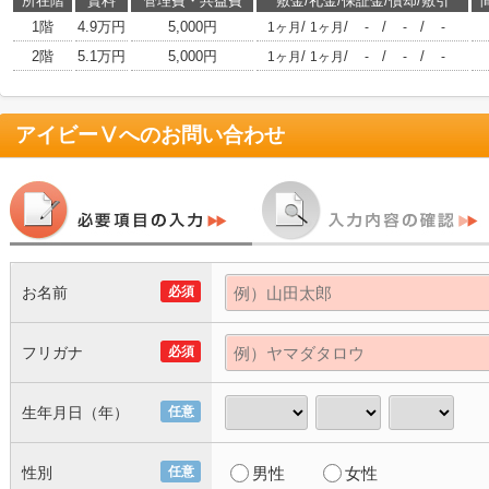
所在階
賃料
管理費・共益費
敷金/礼金/保証金/償却/敷引
1階
4.9万円
5,000円
/
/
/
/
1ヶ月
1ヶ月
-
-
-
2階
5.1万円
5,000円
/
/
/
/
1ヶ月
1ヶ月
-
-
-
アイビーⅤ
へのお問い合わせ
お名前
必須
フリガナ
必須
生年月日（年）
任意
性別
任意
男性
女性