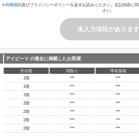
※
利用規約
及び
プライバシーポリシー
を必ずお読みください。左記内容に同
さい。
未入力項目がありま
アイビーⅤ
の過去に掲載したお部屋
所在階
間取り
専有面積
1階
***
***
1階
***
***
1階
***
***
2階
***
***
2階
***
***
2階
***
***
2階
***
***