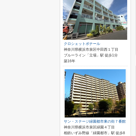
クロシェットボナール
神奈川県横浜市泉区中田西１丁目
ブルーライン「立場」駅 徒歩1分
築16年
サン・ステージ緑園都市東の街７番館
神奈川県横浜市泉区緑園４丁目
相鉄いずみ野線「緑園都市」駅 徒歩8