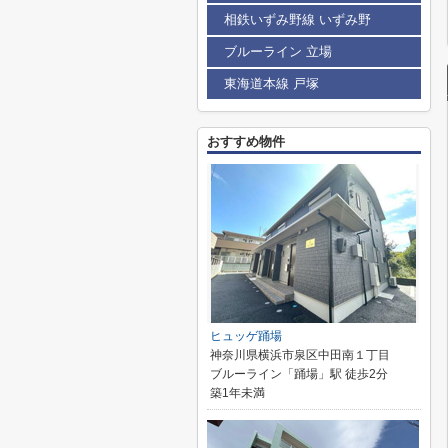
相鉄いずみ野線 いずみ野
ブルーライン 立場
東海道本線 戸塚
おすすめ物件
ヒュッゲ踊場
神奈川県横浜市泉区中田南１丁目
ブルーライン「踊場」駅 徒歩2分
築1年未満