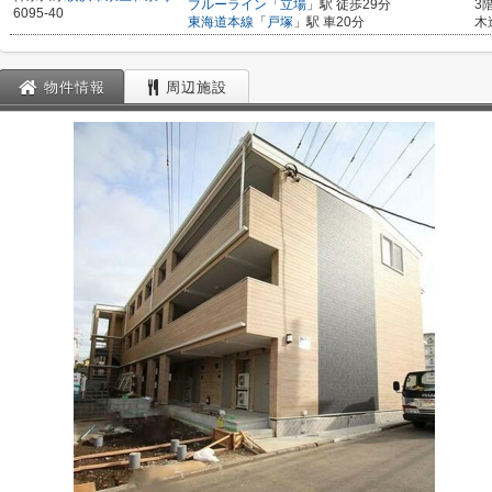
ブルーライン
「
立場
」駅 徒歩29分
3
6095-40
東海道本線
「
戸塚
」駅 車20分
木
物件情報
周辺施設