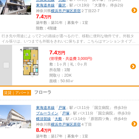
東海道本線
「
藤沢
」駅 バス19分 「大運寺」 停歩2分
神奈川県
横浜市戸塚区
原宿
２丁目22-7
7.4
万円
築年数：築31年 ｜募集中：
1室
階数：4階建
行き先や用途によって2つの路線が選べるので、移動に便利な物件です。外観タ
イル張りは、いつまでも外観をきれいに保ちます。こちらはマンションタイプに
なります。こだわりポイント満...
7.4
万
円
(管理費・共益費 3,000円)
敷：1ヶ月｜礼：0ヶ月
所在階：1階
間取り：2DK
面積：50.60㎡
フローラ
賃貸｜アパート
東海道本線
「
戸塚
」駅 バス11分 「国立病院」 停歩3分
ブルーライン
「
戸塚
」駅 バス11分 「国立病院」 停歩3分
横須賀線
「
大船
」駅 バス14分 「原宿四ツ角」 停歩4分
神奈川県
横浜市戸塚区
原宿
４丁目
8.4
万円
築年数：築17年 ｜募集中：
1室