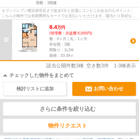
階数：3階建
セブンイレブン横浜原宿店まで徒歩2分と近場にコンビニがあるのもポイント。
こちらの物件では初期費用をカードでお支払いいただけます。陽当たり良好な物
件です。当社イチオシの物件の...
8.4
万
円
(管理費・共益費 6,000円)
敷：0ヶ月｜礼：1ヶ月
所在階：3階
間取り：1LDK
面積：33.39㎡
該当公開件数
3
棟 空き数
3
件
1-3
棟表示
チェックした物件をまとめて
検討リストに追加
お問い合わせ
さらに条件を絞り込む
物件リクエスト