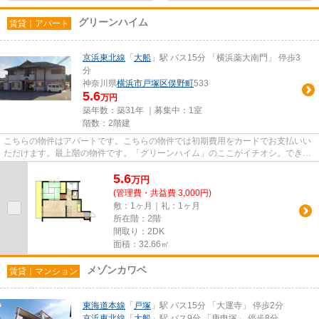
グリーンハイム
賃貸｜アパート
京浜東北線
「
大船
」駅 バス15分 「横浜薬大南門」 停歩3
分
神奈川県
横浜市戸塚区
俣野町
533
5.6
万円
築年数：築31年 ｜募集中：
1室
階数：2階建
こちらの物件はアパートです。こちらの物件では初期費用をカードでお支払いい
ただけます。最上階の物件です。「グリーンハイム」のここがイチオシ。できる
だけ早めに不動産情報を集め...
5.6
万
円
(管理費・共益費 3,000円)
敷：1ヶ月｜礼：1ヶ月
所在階：2階
間取り：2DK
面積：32.66㎡
メゾンカワベ
賃貸｜マンション
東海道本線
「
戸塚
」駅 バス15分 「大運寺」 停歩2分
京浜東北線
「
大船
」駅 バス9分 「庚申塚」 停歩8分