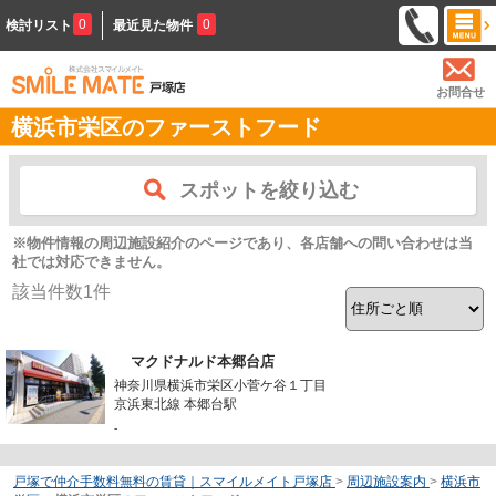
0
0
検討リスト
最近見た物件
お問合せ
横浜市栄区のファーストフード
スポットを絞り込む
※物件情報の周辺施設紹介のページであり、各店舗への問い合わせは当
社では対応できません。
該当件数
1
件
マクドナルド本郷台店
神奈川県横浜市栄区小菅ケ谷１丁目
京浜東北線 本郷台駅
-
戸塚で仲介手数料無料の賃貸｜スマイルメイト戸塚店
>
周辺施設案内
>
横浜市