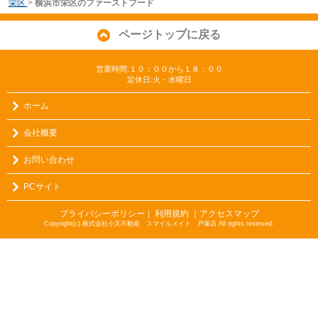
栄区
>
横浜市栄区のファーストフード
ページトップに戻る
営業時間:１０：００から１８：００
定休日:火・水曜日
ホーム
会社概要
お問い合わせ
PCサイト
プライバシーポリシー
利用規約
｜アクセスマップ
｜
Copyright(c) 株式会社小又不動産 スマイルメイト 戸塚店 All rights reserved.