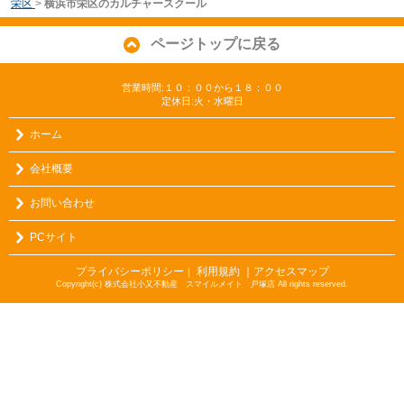
栄区
>
横浜市栄区のカルチャースクール
ページトップに戻る
営業時間:１０：００から１８：００
定休日:火・水曜日
ホーム
会社概要
お問い合わせ
PCサイト
プライバシーポリシー
利用規約
｜アクセスマップ
｜
Copyright(c) 株式会社小又不動産 スマイルメイト 戸塚店 All rights reserved.