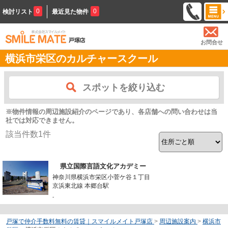
0
0
検討リスト
最近見た物件
お問合せ
横浜市栄区のカルチャースクール
スポットを絞り込む
※物件情報の周辺施設紹介のページであり、各店舗への問い合わせは当
社では対応できません。
該当件数
1
件
県立国際言語文化アカデミー
神奈川県横浜市栄区小菅ケ谷１丁目
京浜東北線 本郷台駅
-
戸塚で仲介手数料無料の賃貸｜スマイルメイト戸塚店
>
周辺施設案内
>
横浜市