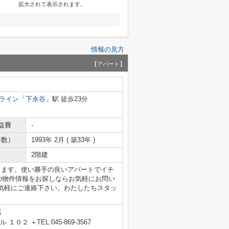
拡大されて表示されます。
情報の見方
【アパート】
ライン
「
下永谷
」駅 徒歩23分
益費
-
年数）
1993年 2月 ( 築33年 )
2階建
ります。使い勝手の良いアパートでイチ
の物件情報をお探しならお気軽にお問い
気軽にご連絡下さい。わたしたちスタッ
店
ル １０２
TEL:045-869-3567