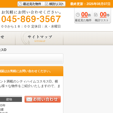
最終更新：2026年08月07日
00
00
件
件
最近見た物件
検討リスト
：００から１８：００
定休日：火・水曜日
スD
確認はお気軽にお問い合わせください。
ント満載のシティハイムコスモスD。横
も様々な物件をご紹介いたしますので、ま
建物
33年
階建