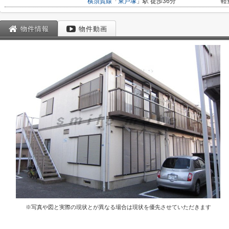
横須賀線
「
東戸塚
」駅 徒歩36分
軽
物件情報
物件動画
※写真や図と実際の現状とが異なる場合は現状を優先させていただきます