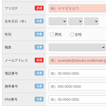
フリガナ
必須
生年月日（年）
任意
性別
任意
男性
女性
職業
任意
メールアドレス
必須
電話番号
任意
携帯番号
任意
FAX番号
任意