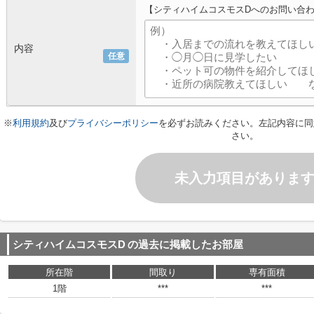
【シティハイムコスモスDへのお問い合
内容
任意
※
利用規約
及び
プライバシーポリシー
を必ずお読みください。左記内容に同
さい。
未入力項目がありま
シティハイムコスモスD
の過去に掲載したお部屋
所在階
間取り
専有面積
1階
***
***