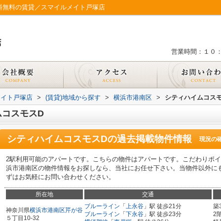
料無料の賃貸／スマイルメイト戸塚店
営業時間：１０
メイト戸塚店
>
(賃貸)地域から探す
>
横浜市港南区
>
シティハイムコスモ
ムコスモスD
シティハイムコスモスD
の過去掲載物件情報
現況の
2駅利用可能のアパートです。こちらの物件はアパートです。こだわりポイ
浜市港南区の物件情報をお探しなら、当社にお任せ下さい。当物件以外に
ずはお気軽にお問い合わせください。
所在地
交通
ブルーライン
「
上永谷
」駅 徒歩21分
築
神奈川県
横浜市港南区
芹が谷
ブルーライン
「
下永谷
」駅 徒歩23分
2
５丁目10-32