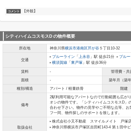
【外観】
コメント
シティハイムコスモスD
の物件概要
所在地
神奈川県
横浜市港南区
芹が谷
５丁目10-32
ブルーライン
「
上永谷
」駅 徒歩21分
ブルー
交通
横須賀線
「
東戸塚
」駅 徒歩36分
賃料
-
管理費・共
面積
-
築年月（築
種別/構造
アパート / 軽量鉄骨
階建
2駅利用可能なアパートなので行動範囲も広が
オシの物件です。「シティハイムコスモスD」
備考
合わせ下さい。物件の見学やご不明な点等、お
フ一同、物件探しのサポートを致します。
株式会社小又不動産 スマイルメイト 戸塚
神奈川県横浜市戸塚区吉田町143-4 第１田中ビ
取扱会社