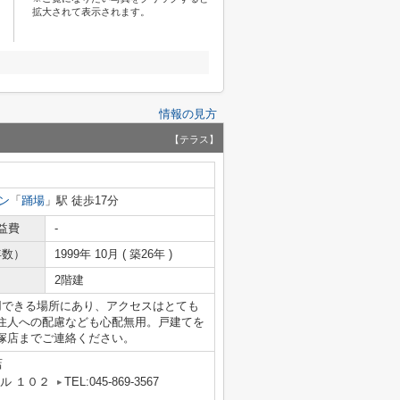
拡大されて表示されます。
情報の見方
【テラス】
ン
「
踊場
」駅 徒歩17分
益費
-
年数）
1999年 10月 ( 築26年 )
2階建
用できる場所にあり、アクセスはとても
住人への配慮なども心配無用。戸建てを
塚店までご連絡ください。
店
ル １０２
TEL:045-869-3567