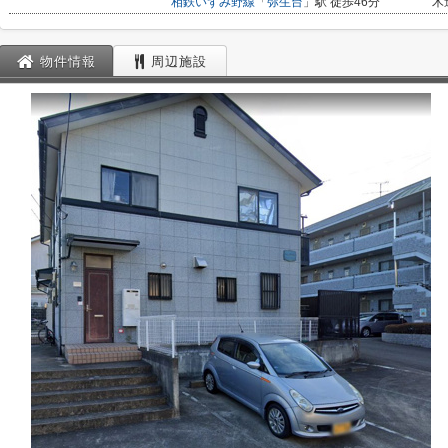
相鉄いずみ野線
「
弥生台
」駅 徒歩46分
木
物件情報
周辺施設