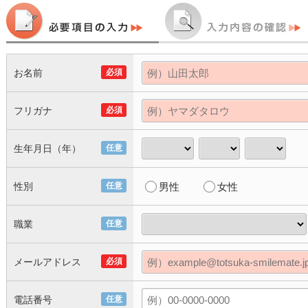
お名前
必須
フリガナ
必須
生年月日（年）
任意
性別
任意
男性
女性
職業
任意
メールアドレス
必須
電話番号
任意