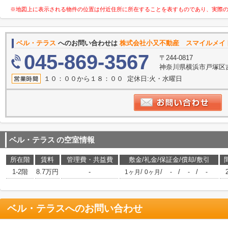
※地図上に表示される物件の位置は付近住所に所在することを表すものであり、実際
ベル・テラス
へのお問い合わせは
株式会社小又不動産 スマイルメイ
045-869-3567
〒244-0817
神奈川県横浜市戸塚区吉田
１０：００から１８：００ 定休日:火・水曜日
ベル・テラス
の空室情報
所在階
賃料
管理費・共益費
敷金/礼金/保証金/償却/敷引
1-2階
8.7万円
-
/
/
/
/
1ヶ月
0ヶ月
-
-
-
ベル・テラス
へのお問い合わせ