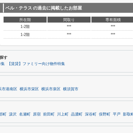
ベル・テラス
の過去に掲載したお部屋
所在階
間取り
専有面積
1-2階
***
***
1-2階
***
***
探す
特集
【賃貸】ファミリー向け物件特集
浜市港南区
横浜市栄区
横浜市泉区
横須賀市
部町
汲沢
名瀬町
原宿
前田町
川上町
品濃町
深谷町
俣野町
平戸
影取