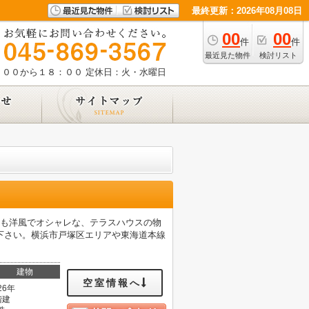
最終更新：2026年08月08日
00
00
件
件
最近見た物件
検討リスト
：００から１８：００
定休日：火・水曜日
観も洋風でオシャレな、テラスハウスの物
下さい。横浜市戸塚区エリアや東海道本線
建物
空室情報へ
26年
階建