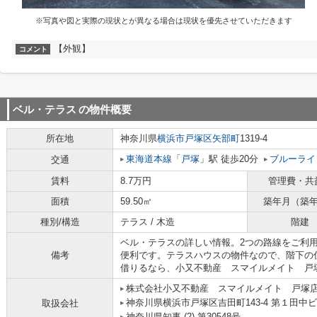
※写真や図と実際の現状とが異なる場合は現状を優先させていただきます
【外観】
コメント
ベル・テラス
の物件概要
所在地
神奈川県
横浜市戸塚区
矢部町
1319-4
東海道本線
「
戸塚
」駅 徒歩20分
ブルーライ
交通
賃料
8.7万円
管理費・共
面積
59.50㎡
築年月（築
種別/構造
テラス / 木造
階建
ベル・テラスの詳しい情報。2つの路線をご利
備考
便利です。テラスハウスの物件なので、階下の
借りるなら、小又不動産 スマイルメイト 戸
株式会社小又不動産 スマイルメイト 戸塚
神奈川県横浜市戸塚区吉田町143-4 第１田中ビ
取扱会社
神奈川県知事 (2) 第30548号