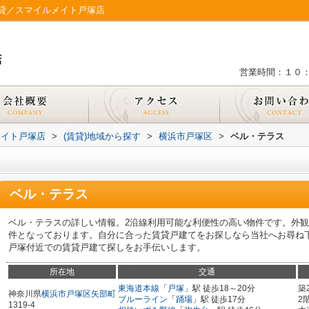
貸／スマイルメイト戸塚店
営業時間：１０
メイト戸塚店
>
(賃貸)地域から探す
>
横浜市戸塚区
>
ベル・テラス
ベル・テラス
ベル・テラスの詳しい情報。2沿線利用可能な利便性の高い物件です。外
件となっております。自分に合った賃貸戸建てをお探しなら当社へお尋ね
戸塚付近での賃貸戸建て探しをお手伝いします。
所在地
交通
東海道本線
「
戸塚
」駅 徒歩18～20分
築
神奈川県
横浜市戸塚区
矢部町
ブルーライン
「
踊場
」駅 徒歩17分
2
1319-4