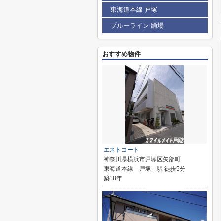
東海道本線 戸塚
ブルーライン 踊場
おすすめ物件
エストコート
神奈川県横浜市戸塚区矢部町
東海道本線「戸塚」駅 徒歩5分
築18年