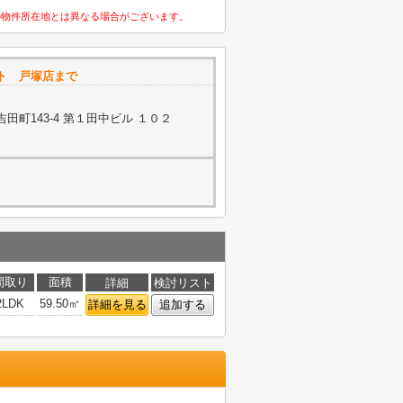
の物件所在地とは異なる場合がございます。
ト 戸塚店まで
町143-4 第１田中ビル １０２
間取り
面積
詳細
検討リスト
2LDK
59.50㎡
詳細を見る
追加する