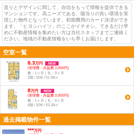
造りとデザインに関して、自信をもって情報を提供できる
マンションです。高ニーズである、陽当りの良い環境を実
現した物件となっています。初期費用のカード決済ができ
ます。「ヒヨシハイツ」のここがイチオシ。できるだけ早
めに不動産情報を集めたい方は当社スタッフまでご連絡く
ださい。地域の不動産情報をいち早くお届けします。
空室一覧
8.3
万
円
NEW
(管理費・共益費 3,000円)
敷：1ヶ月｜礼：0ヶ月
2階 / 3DK / 51.88㎡
8
万
円
NEW
(管理費・共益費 3,000円)
敷：1ヶ月｜礼：0ヶ月
4階 / 3DK / 53.38㎡
過去掲載物件一覧
***
万円