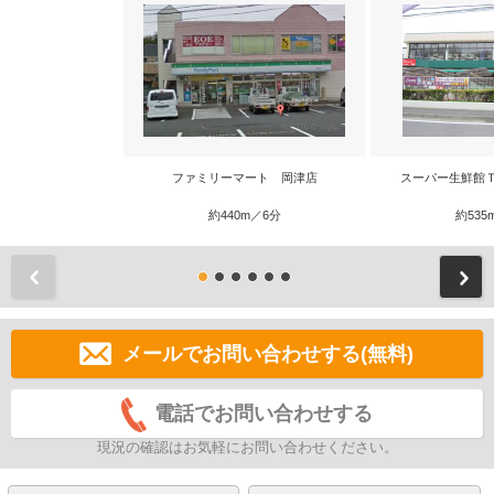
ファミリーマート 岡津店
スーパー生鮮館
約440m／6分
約535
前
メールでお問い合わせする(無料)
電話でお問い合わせする
現況の確認はお気軽にお問い合わせください。