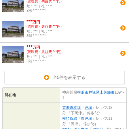
(管理費・共益費 ***円)
敷：***｜礼：***
2階 / *** / ***
***
万円
(管理費・共益費 ***円)
敷：***｜礼：***
3階 / *** / ***
***
万円
(管理費・共益費 ***円)
敷：***｜礼：***
3階 / *** / ***
全5件を表示する
神奈川県
横浜市戸塚区
上矢部町
1394-
所在地
1
東海道本線
「
戸塚
」駅 バス12
分 「下岡津」 停歩3分
横須賀線
「
東戸塚
」駅 バス11
分 「岡津」 停歩3分