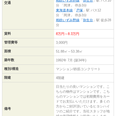
相鉄いずみ野線
「
弥生台
」駅 バス10
交通
分 「岡津」 停歩3分
東海道本線
「
戸塚
」駅 バス12
分 「岡津」 停歩3分
相鉄いずみ野線
「
弥生台
」駅 徒歩28
分
賃料
8万円～8.3万円
管理費等
3,000円
面積
51.88㎡～53.38㎡
築年数
1992年 7月 (築34年)
種別/構造
マンション/鉄筋コンクリート
階建
4階建
日当たりの良いマンションです。こ
ちらの物件はマンションです。こち
らのマンションでは初期費用をカー
ドでお支払いいただけます。多くの
方からご好評頂いているヒヨシハイ
備考
ツのご紹介です。当社スタッフが地