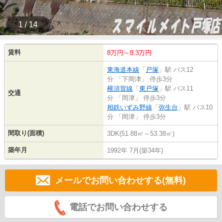
1 / 14
賃料
8万円～8.3万円
東海道本線
「
戸塚
」駅 バス12
分 「下岡津」 停歩3分
横須賀線
「
東戸塚
」駅 バス11
交通
分 「岡津」 停歩3分
相鉄いずみ野線
「
弥生台
」駅 バス10
分 「岡津」 停歩3分
間取り(面積)
3DK(51.88㎡～53.38㎡)
築年月
1992年 7月(築34年)
メールでお問い合わせする(無料)
電話でお問い合わせする