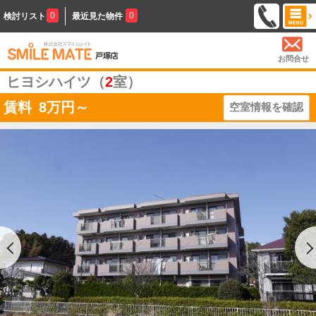
0
0
検討リスト
最近見た物件
お問合せ
ヒヨシハイツ（
2
室）
賃料
8
万円～
空室情報を確認