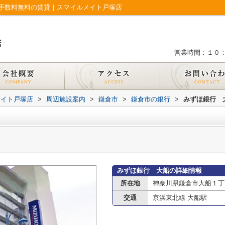
手数料無料の賃貸｜スマイルメイト戸塚店
営業時間：１０
メイト戸塚店
>
周辺施設案内
>
鎌倉市
>
鎌倉市の銀行
>
みずほ銀行 
みずほ銀行 大船の詳細情報
所在地
神奈川県鎌倉市大船１丁
交通
京浜東北線 大船駅