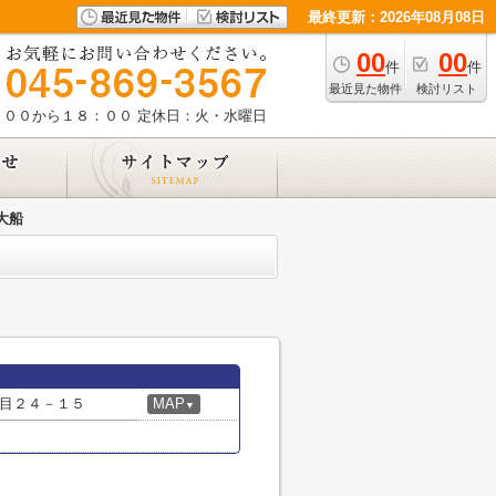
最終更新：2026年08月08日
00
00
件
件
最近見た物件
検討リスト
：００から１８：００
定休日：火・水曜日
大船
目２４－１５
MAP
▼