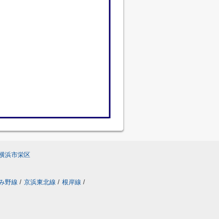
横浜市栄区
み野線
/
京浜東北線
/
根岸線
/