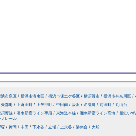
横浜市泉区
/
横浜市港南区
/
横浜市保土ケ谷区
/
横須賀市
/
横浜市神奈川区
/
矢部町
/
上倉田町
/
上矢部町
/
中田南
/
汲沢
/
名瀬町
/
前田町
/
丸山台
横須賀線
/
湘南新宿ライン宇須
/
東海道本線
/
湘南新宿ライン高海
/
相鉄いず
モノレール
戸塚
/
舞岡
/
中田
/
下永谷
/
立場
/
上永谷
/
港南台
/
大船