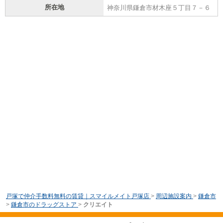
所在地
神奈川県鎌倉市材木座５丁目７－６
戸塚で仲介手数料無料の賃貸｜スマイルメイト戸塚店
>
周辺施設案内
>
鎌倉市
>
鎌倉市のドラッグストア
>
クリエイト