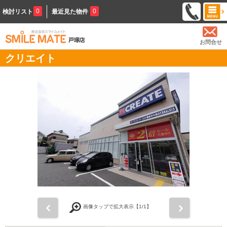
0
0
検討リスト
最近見た物件
お問合せ
クリエイト
前
次
画像タップで拡大表示【
1
/1】