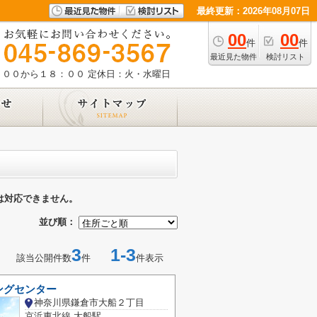
最終更新：2026年08月07日
00
00
件
件
最近見た物件
検討リスト
：００から１８：００
定休日：火・水曜日
は対応できません。
並び順：
3
1-3
該当公開件数
件
件表示
ングセンター
神奈川県鎌倉市大船２丁目
京浜東北線 大船駅