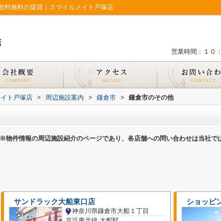
数料無料の賃貸｜スマイルメイト戸塚店
営業時間：１０
メイト戸塚店
>
周辺施設案内
>
鎌倉市
>
鎌倉市のその他
※物件情報の周辺施設紹介のページであり、各店舗への問い合わせは当社で
サンドラック大船東口店
ショッピ
神奈川県鎌倉市大船１丁目
京浜東北線 大船駅