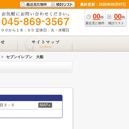
最終更新：2026年08月07日
00
00
件
件
最近見た物件
検討リスト
：００から１８：００
定休日：火・水曜日
>
セブンイレブン 大船
目３－５
MAP
▼