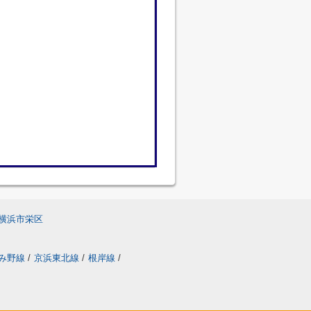
横浜市栄区
み野線
/
京浜東北線
/
根岸線
/