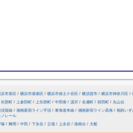
横浜市泉区
/
横浜市港南区
/
横浜市保土ケ谷区
/
横須賀市
/
横浜市神奈川区
/
矢部町
/
上倉田町
/
上矢部町
/
中田南
/
汲沢
/
名瀬町
/
前田町
/
丸山台
横須賀線
/
湘南新宿ライン宇須
/
東海道本線
/
湘南新宿ライン高海
/
相鉄いず
モノレール
戸塚
/
舞岡
/
中田
/
下永谷
/
立場
/
上永谷
/
港南台
/
大船