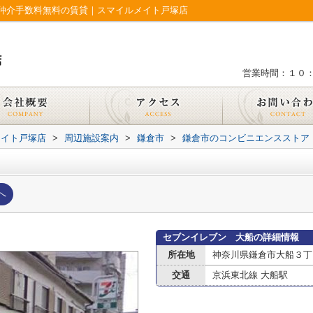
仲介手数料無料の賃貸｜スマイルメイト戸塚店
営業時間：１０
メイト戸塚店
>
周辺施設案内
>
鎌倉市
>
鎌倉市のコンビニエンスストア
へ
セブンイレブン 大船の詳細情報
所在地
神奈川県鎌倉市大船３丁
交通
京浜東北線 大船駅