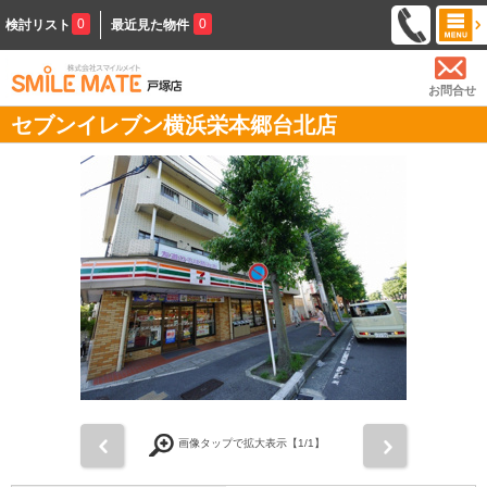
0
0
検討リスト
最近見た物件
お問合せ
セブンイレブン横浜栄本郷台北店
前
次
画像タップで拡大表示【
1
/1】