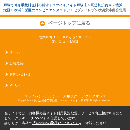
戸塚で仲介手数料無料の賃貸｜スマイルメイト戸塚店
>
周辺施設案内
>
横浜市
栄区
>
横浜市栄区のコンビニエンスストア
>
セブンイレブン横浜栄本郷台北店
ページトップに戻る
営業時間:１０：００から１８：００
定休日:火・水曜日
ホーム
会社概要
お問い合わせ
PCサイト
プライバシーポリシー
利用規約
｜アクセスマップ
｜
Copyright(c) 株式会社小又不動産 スマイルメイト 戸塚店 All rights reserved.
当サイトでは、お客様の当サイト利用状況把握、サービス向上検討を目的と
して、クッキー（Cookie）を使用しています。
詳しくは、当社の
「Cookieの取扱いについて」
をご確認ください。