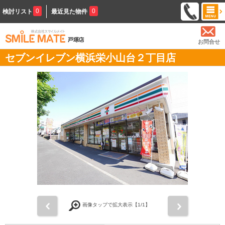
0
0
検討リスト
最近見た物件
お問合せ
セブンイレブン横浜栄小山台２丁目店
前
次
画像タップで拡大表示【
1
/1】