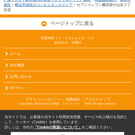
栄区
>
横浜市栄区のコンビニエンスストア
>
セブンイレブン横浜栄小山台２丁
目店
ページトップに戻る
営業時間:１０：００から１８：００
定休日:火・水曜日
ホーム
会社概要
お問い合わせ
PCサイト
プライバシーポリシー
利用規約
｜アクセスマップ
｜
Copyright(c) 株式会社小又不動産 スマイルメイト 戸塚店 All rights reserved.
当サイトでは、お客様の当サイト利用状況把握、サービス向上検討を目的と
して、クッキー（Cookie）を使用しています。
詳しくは、当社の
「Cookieの取扱いについて」
をご確認ください。