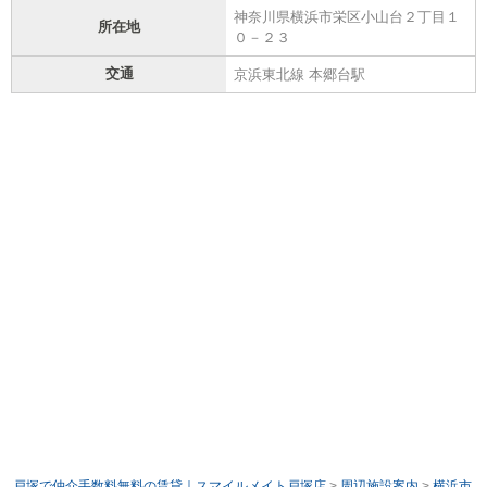
神奈川県横浜市栄区小山台２丁目１
所在地
０－２３
交通
京浜東北線 本郷台駅
戸塚で仲介手数料無料の賃貸｜スマイルメイト戸塚店
>
周辺施設案内
>
横浜市