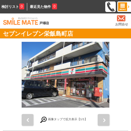
0
0
検討リスト
最近見た物件
お問合せ
セブンイレブン栄飯島町店
前
次
画像タップで拡大表示【
1
/1】