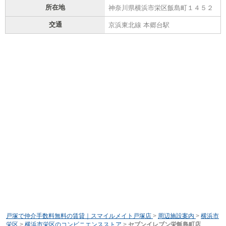
所在地
神奈川県横浜市栄区飯島町１４５２
交通
京浜東北線 本郷台駅
戸塚で仲介手数料無料の賃貸｜スマイルメイト戸塚店
>
周辺施設案内
>
横浜市
栄区
>
横浜市栄区のコンビニエンスストア
>
セブンイレブン栄飯島町店