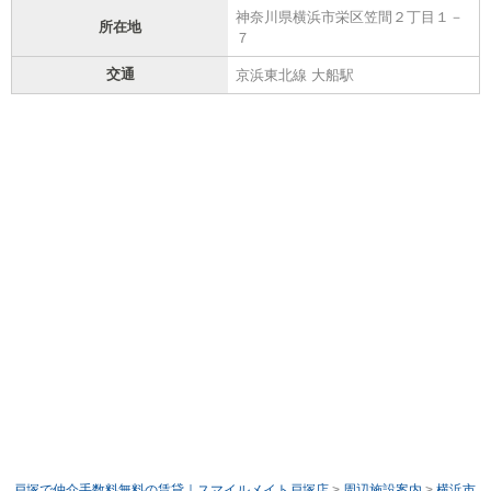
神奈川県横浜市栄区笠間２丁目１－
所在地
７
交通
京浜東北線 大船駅
戸塚で仲介手数料無料の賃貸｜スマイルメイト戸塚店
>
周辺施設案内
>
横浜市