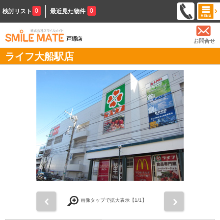
0
0
検討リスト
最近見た物件
お問合せ
ライフ大船駅店
前
次
画像タップで拡大表示【
1
/1】