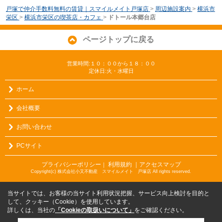
戸塚で仲介手数料無料の賃貸｜スマイルメイト戸塚店
>
周辺施設案内
>
横浜市
栄区
>
横浜市栄区の喫茶店・カフェ
>
ドトール本郷台店
ページトップに戻る
営業時間:１０：００から１８：００
定休日:火・水曜日
ホーム
会社概要
お問い合わせ
PCサイト
プライバシーポリシー
利用規約
｜アクセスマップ
｜
Copyright(c) 株式会社小又不動産 スマイルメイト 戸塚店 All rights reserved.
当サイトでは、お客様の当サイト利用状況把握、サービス向上検討を目的と
して、クッキー（Cookie）を使用しています。
詳しくは、当社の
「Cookieの取扱いについて」
をご確認ください。