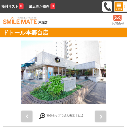
0
0
検討リスト
最近見た物件
お問合せ
ドトール本郷台店
前
次
画像タップで拡大表示【
1
/1】