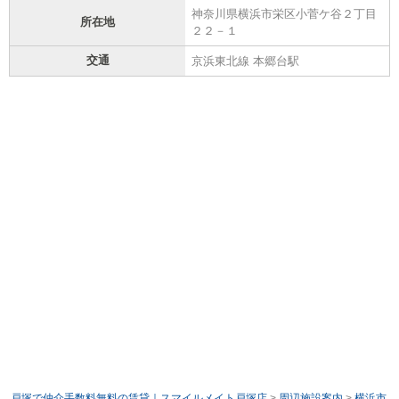
神奈川県横浜市栄区小菅ケ谷２丁目
所在地
２２－１
交通
京浜東北線 本郷台駅
戸塚で仲介手数料無料の賃貸｜スマイルメイト戸塚店
>
周辺施設案内
>
横浜市