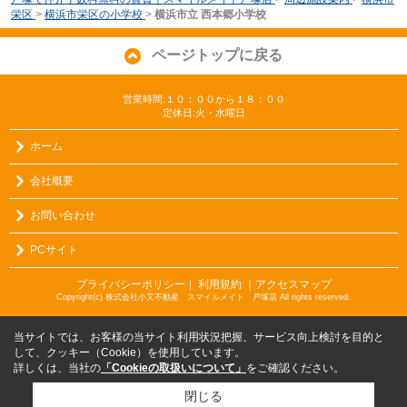
栄区
>
横浜市栄区の小学校
>
横浜市立 西本郷小学校
ページトップに戻る
営業時間:１０：００から１８：００
定休日:火・水曜日
ホーム
会社概要
お問い合わせ
PCサイト
プライバシーポリシー
利用規約
｜アクセスマップ
｜
Copyright(c) 株式会社小又不動産 スマイルメイト 戸塚店 All rights reserved.
当サイトでは、お客様の当サイト利用状況把握、サービス向上検討を目的と
して、クッキー（Cookie）を使用しています。
詳しくは、当社の
「Cookieの取扱いについて」
をご確認ください。
閉じる