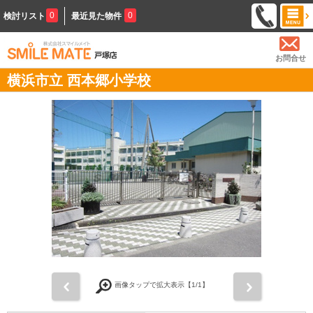
0
0
検討リスト
最近見た物件
お問合せ
横浜市立 西本郷小学校
前
次
画像タップで拡大表示【
1
/1】