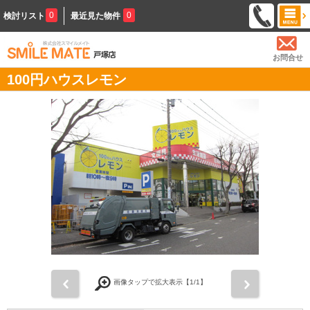
0
0
検討リスト
最近見た物件
お問合せ
100円ハウスレモン
前
次
画像タップで拡大表示【
1
/1】