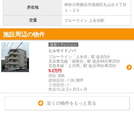
神奈川県横浜市港南区丸山台３丁目
所在地
１－２０
交通
ブルーライン 上永谷駅
施設周辺の物件
賃貸｜マンション
ヒルサイドノバ
ブルーライン「上永谷」駅 徒歩5分
京浜東北線「港南台」駅 徒歩44分車20分
京急本線「上大岡」駅 徒歩39分車20分
9.2万円
間取:
3DK
建物面積:
- / 16.38坪
土地面積:
- / -
敷金/礼金:
2ヶ月/1ヶ月
近くの物件をもっと見る