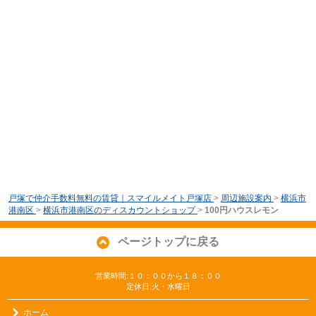
戸塚で仲介手数料無料の賃貸｜スマイルメイト戸塚店
>
周辺施設案内
>
横浜市
港南区
>
横浜市港南区のディスカウントショップ
>
100円ハウスレモン
ページトップに戻る
営業時間:１０：００から１８：００
定休日:火・水曜日
ホーム