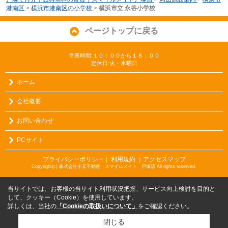
港南区
>
横浜市港南区の小学校
>
横浜市立 永谷小学校
ページトップに戻る
営業時間:１０：００から１８：００
定休日:火・水曜日
ホーム
会社概要
お問い合わせ
PCサイト
プライバシーポリシー
利用規約
｜アクセスマップ
｜
Copyright(c) 株式会社小又不動産 スマイルメイト 戸塚店 All rights reserved.
当サイトでは、お客様の当サイト利用状況把握、サービス向上検討を目的と
して、クッキー（Cookie）を使用しています。
詳しくは、当社の
「Cookieの取扱いについて」
をご確認ください。
閉じる