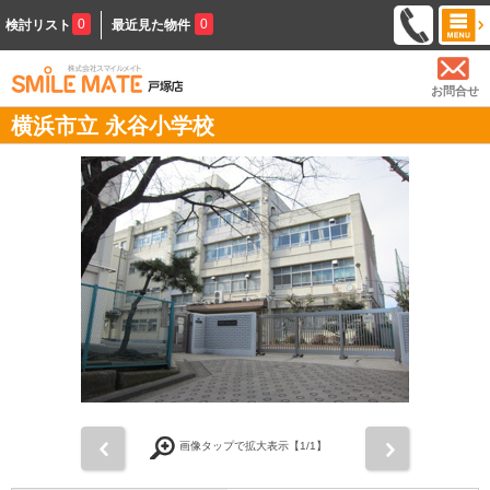
0
0
検討リスト
最近見た物件
お問合せ
横浜市立 永谷小学校
前
次
画像タップで拡大表示【
1
/1】