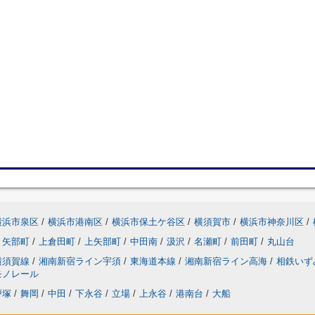
横浜市泉区
/
横浜市港南区
/
横浜市保土ケ谷区
/
横須賀市
/
横浜市神奈川区
/
矢部町
/
上倉田町
/
上矢部町
/
中田南
/
汲沢
/
名瀬町
/
前田町
/
丸山台
横須賀線
/
湘南新宿ライン宇須
/
東海道本線
/
湘南新宿ライン高海
/
相鉄いず
モノレール
戸塚
/
舞岡
/
中田
/
下永谷
/
立場
/
上永谷
/
港南台
/
大船