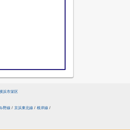
横浜市栄区
み野線
/
京浜東北線
/
根岸線
/