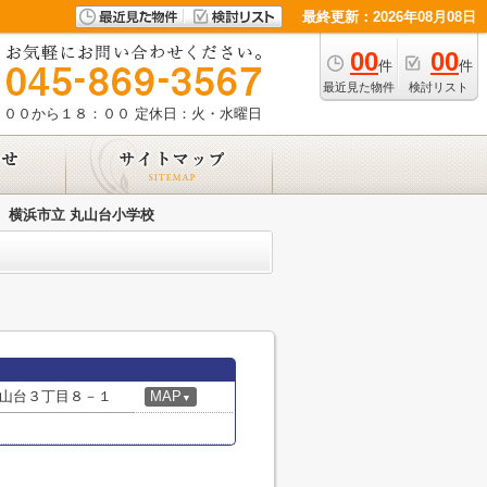
最終更新：2026年08月08日
00
00
件
件
最近見た物件
検討リスト
：００から１８：００
定休日：火・水曜日
横浜市立 丸山台小学校
山台３丁目８－１
MAP
▼