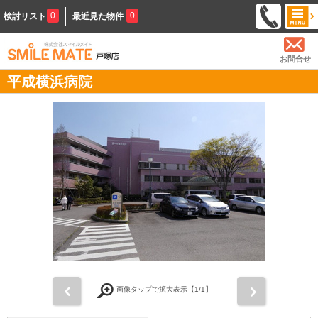
0
0
検討リスト
最近見た物件
お問合せ
平成横浜病院
前
次
画像タップで拡大表示【
1
/1】