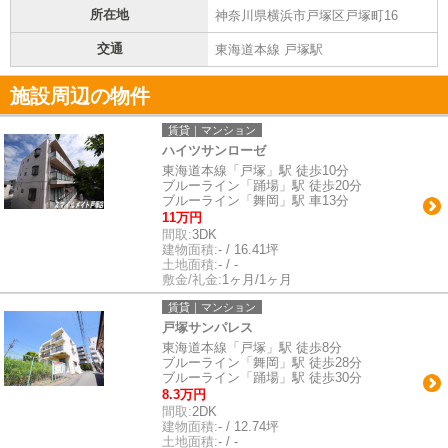
所在地
神奈川県横浜市戸塚区戸塚町16
交通
東海道本線 戸塚駅
施設周辺の物件
賃貸｜マンション
ハイツサンローゼ
東海道本線「戸塚」駅 徒歩10分
ブルーライン「踊場」駅 徒歩20分
ブルーライン「舞岡」駅 車13分
11万円
間取:
3DK
建物面積:
- / 16.41坪
土地面積:
- / -
敷金/礼金:
1ヶ月/1ヶ月
賃貸｜マンション
戸塚サンパレス
東海道本線「戸塚」駅 徒歩8分
ブルーライン「舞岡」駅 徒歩28分
ブルーライン「踊場」駅 徒歩30分
8.3万円
間取:
2DK
建物面積:
- / 12.74坪
土地面積:
- / -