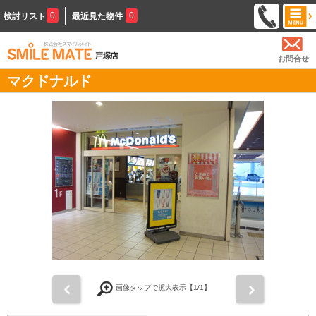
0
0
検討リスト
最近見た物件
お問合せ
マクドナルド
前
次
画像タップで拡大表示【
1
/1】