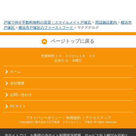
戸塚で仲介手数料無料の賃貸｜スマイルメイト戸塚店
>
周辺施設案内
>
横浜市
戸塚区
>
横浜市戸塚区のファーストフード
>
マクドナルド
ページトップに戻る
営業時間:１０：００から１８：００
定休日:火・水曜日
ホーム
会社概要
お問い合わせ
PCサイト
プライバシーポリシー
利用規約
｜アクセスマップ
｜
Copyright(c) 株式会社小又不動産 スマイルメイト 戸塚店 All rights reserved.
当サイトでは、お客様の当サイト利用状況把握、サービス向上検討を目的と