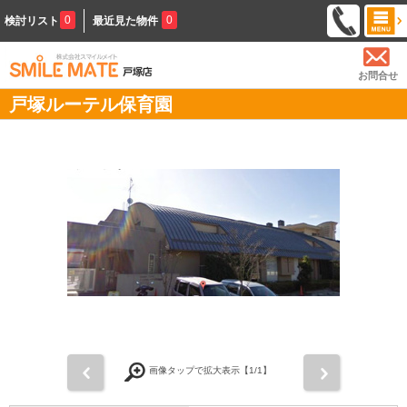
0
0
検討リスト
最近見た物件
お問合せ
戸塚ルーテル保育園
前
次
画像タップで拡大表示【
1
/1】