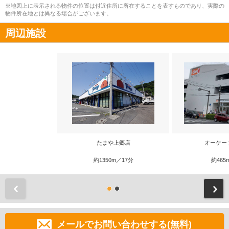
※地図上に表示される物件の位置は付近住所に所在することを表すものであり、実際の
物件所在地とは異なる場合がございます。
周辺施設
たまや上郷店
オーケー
約1350m／17分
約465
前
メールでお問い合わせする(無料)