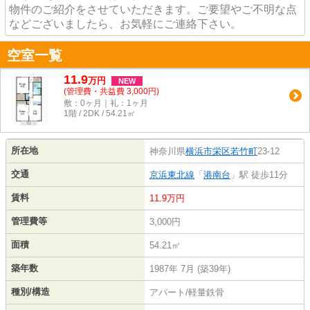
物件のご紹介をさせていただきます。ご要望やご不明な点
などございましたら、お気軽にご連絡下さい。
空室一覧
11.9
万
円
NEW
(管理費・共益費 3,000円)
敷：0ヶ月｜礼：1ヶ月
1階 / 2DK / 54.21㎡
所在地
神奈川県
横浜市栄区
若竹町
23-12
交通
京浜東北線
「
港南台
」駅 徒歩11分
賃料
11.9万円
管理費等
3,000円
面積
54.21㎡
築年数
1987年 7月 (築39年)
種別/構造
アパート/軽量鉄骨