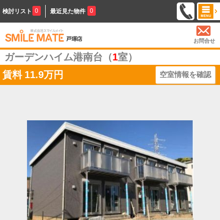
0
0
検討リスト
最近見た物件
お問合せ
ガーデンハイム港南台（
1
室）
賃料
11.9万円
空室情報を確認