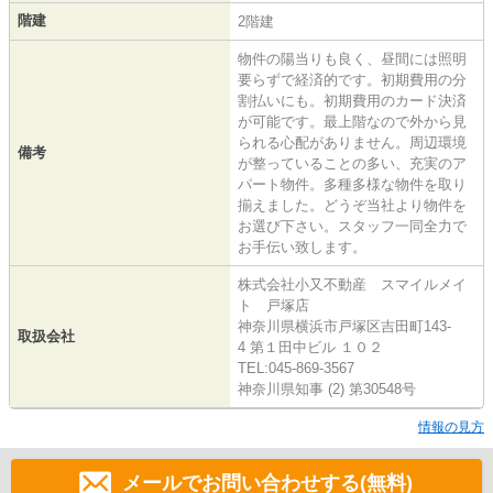
階建
2階建
物件の陽当りも良く、昼間には照明
要らずで経済的です。初期費用の分
割払いにも。初期費用のカード決済
が可能です。最上階なので外から見
られる心配がありません。周辺環境
備考
が整っていることの多い、充実のア
パート物件。多種多様な物件を取り
揃えました。どうぞ当社より物件を
お選び下さい。スタッフ一同全力で
お手伝い致します。
株式会社小又不動産 スマイルメイ
ト 戸塚店
神奈川県横浜市戸塚区吉田町143-
取扱会社
4 第１田中ビル １０２
TEL:045-869-3567
神奈川県知事 (2) 第30548号
情報の見方
メールでお問い合わせする(無料)