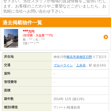
せ下さい。当社スタッフが地域の賃貸情報をご提供いたし
ます。お客様のこだわりやご要望などございましたら、お
気軽に当社へお問い合わせ下さい。
過去掲載物件一覧
***
万円
(管理費・共益費 ***円)
敷：***｜礼：***
1階 / *** / ***
所在地
神奈川県
横浜市港南区
日野
３丁目2-5
交通
ブルーライン
「
上永谷
」駅 徒歩14分
賃料
-
管理費等
-
面積
-
築年数
2014年 12月 (築11年)
種別/構造
アパート/軽量鉄骨