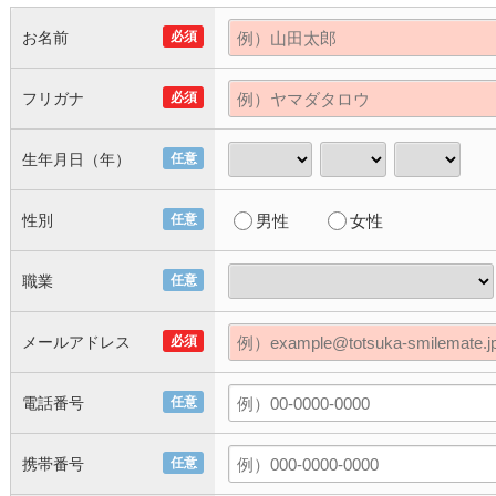
お名前
必須
フリガナ
必須
生年月日（年）
任意
性別
任意
男性
女性
職業
任意
メールアドレス
必須
電話番号
任意
携帯番号
任意