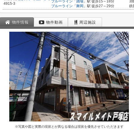
ブルーライン
「
踊場
」駅 徒歩15～18分
3
4915-3
ブルーライン
「
舞岡
」駅 徒歩27～29分
鉄
物件情報
物件動画
周辺施設
※写真や図と実際の現状とが異なる場合は現状を優先させていただきます