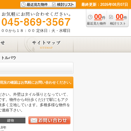
最終更新：2026年08月07日
00
00
件
件
最近見た物件
検討リスト
：００から１８：００
定休日：火・水曜日
リトルパウ
現況の確認はお気軽にお問い合わせください。
ださい。外壁はタイル張りとなっていて、
です。物件から4分歩くだけで駅にもアク
数多く立地しています。多種多様な物件を
ご連絡下さい。
建物
18年