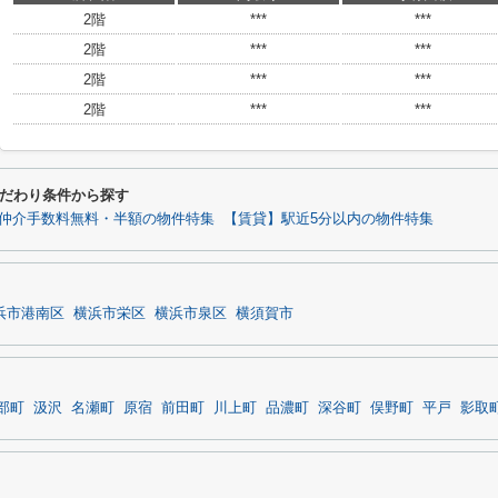
2階
***
***
2階
***
***
2階
***
***
2階
***
***
だわり条件から探す
仲介手数料無料・半額の物件特集
【賃貸】駅近5分以内の物件特集
浜市港南区
横浜市栄区
横浜市泉区
横須賀市
部町
汲沢
名瀬町
原宿
前田町
川上町
品濃町
深谷町
俣野町
平戸
影取