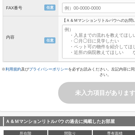
FAX番号
任意
【Ａ＆Ｍマンションリトルパウへのお問
内容
任意
※
利用規約
及び
プライバシーポリシー
を必ずお読みください。左記内容に同
さい。
未入力項目がありま
Ａ＆Ｍマンションリトルパウ
の過去に掲載したお部屋
所在階
間取り
専有面積