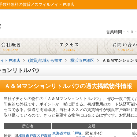
手数料無料の賃貸／スマイルメイト戸塚店
営業時間：１０
メイト戸塚店
>
(賃貸)地域から探す
>
横浜市戸塚区
>
Ａ＆Ｍマンション
ションリトルパウ
Ａ＆Ｍマンションリトルパウ
の過去掲載物件情報
当社イチオシの物件の「Ａ＆Ｍマンションリトルパウ」。ぜひ一度ご覧く
印象的な外観です。ポイントが一挙に貯まる。初期費用のカード決済可能
セスできる。快適な周辺環境。当社オススメの賃貸物件が横浜市戸塚区に
取り扱っているので、きっと希望する物件に出会えるはずです。お気軽に
所在地
交通
東海道本線
「
戸塚
」駅 徒歩4分
築
神奈川県
横浜市戸塚区
戸塚町