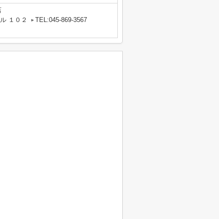
店
ル １０２
TEL:045-869-3567