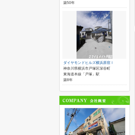
築50年
ダイヤモンドヒルズ横浜原宿Ⅰ
神奈川県横浜市戸塚区深谷町
東海道本線「戸塚」駅
築8年