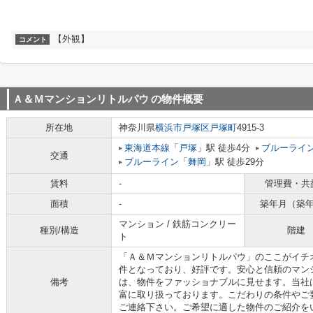
【外観】
コメント
Ａ＆Ｍマンションリトルパウ
の物件概要
所在地
神奈川県
横浜市戸塚区
戸塚町
4915-3
東海道本線
「
戸塚
」駅 徒歩4分
ブルーライ
交通
ブルーライン
「
舞岡
」駅 徒歩29分
賃料
-
管理費・共
面積
-
築年月（築
マンション / 鉄筋コンクリー
種別/構造
階建
ト
「Ａ＆Ｍマンションリトルパウ」のここがイチ
件となっており、好評です。安心と信頼のマン
備考
は、物件をファッショナブルに見せます。当社
富に取り扱っております。こだわりの条件やご
ご連絡下さい。ご希望に適した物件のご紹介を