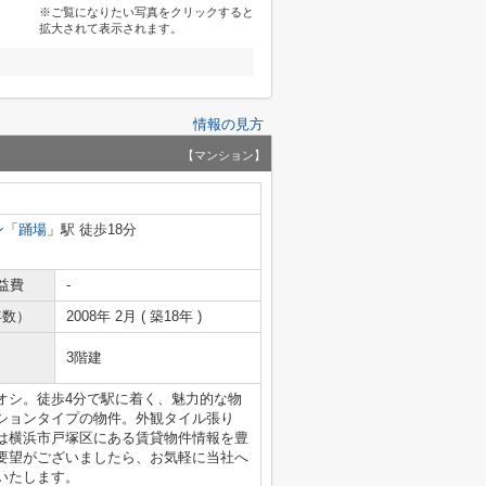
※ご覧になりたい写真をクリックすると
拡大されて表示されます。
情報の見方
【マンション】
ン
「
踊場
」駅 徒歩18分
益費
-
年数）
2008年 2月 ( 築18年 )
3階建
オシ。徒歩4分で駅に着く、魅力的な物
ションタイプの物件。外観タイル張り
は横浜市戸塚区にある賃貸物件情報を豊
要望がございましたら、お気軽に当社へ
いたします。