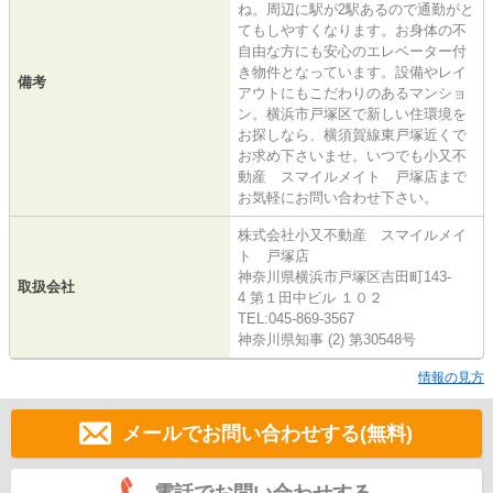
ね。周辺に駅が2駅あるので通勤がと
てもしやすくなります。お身体の不
自由な方にも安心のエレベーター付
き物件となっています。設備やレイ
備考
アウトにもこだわりのあるマンショ
ン。横浜市戸塚区で新しい住環境を
お探しなら、横須賀線東戸塚近くで
お求め下さいませ。いつでも小又不
動産 スマイルメイト 戸塚店まで
お気軽にお問い合わせ下さい。
株式会社小又不動産 スマイルメイ
ト 戸塚店
神奈川県横浜市戸塚区吉田町143-
取扱会社
4 第１田中ビル １０２
TEL:045-869-3567
神奈川県知事 (2) 第30548号
情報の見方
メールでお問い合わせする(無料)