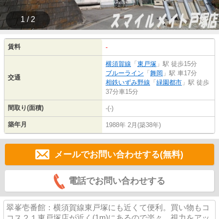
1 / 2
賃料
-
横須賀線
「
東戸塚
」駅 徒歩15分
ブルーライン
「
舞岡
」駅 車17分
交通
相鉄いずみ野線
「
緑園都市
」駅 徒歩
37分車15分
間取り(面積)
-(-)
築年月
1988年 2月(築38年)
メールでお問い合わせする(無料)
電話でお問い合わせする
翠峯壱番館：横須賀線東戸塚にも近くて便利。買い物もコ
コス２１東戸塚店が近く(1m)にあるので楽々。視力をアッ