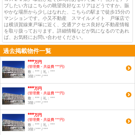
プしたい方はこちらの眺望良好なエリアはどうですか。賑
やかな場所から少しはなれた、こちらの駅まで徒歩15分の
マンションです。小又不動産 スマイルメイト 戸塚店で
は横須賀線東戸塚に近く、交通アクセス良好な不動産情報
を取り扱っております。詳細情報などが気になるのであれ
ば、お気軽にお問い合わせください。
過去掲載物件一覧
***
万円
(管理費・共益費 ***円)
敷：***｜礼：***
3階 / *** / ***
***
万円
(管理費・共益費 ***円)
敷：***｜礼：***
3階 / *** / ***
***
万円
(管理費・共益費 ***円)
敷：***｜礼：***
3階 / *** / ***