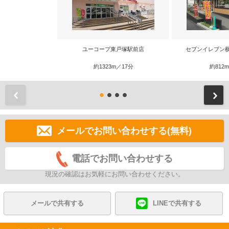
ユーコープ東戸塚駅前店
セブンイレブン
約1323m／17分
約812
前
メールでお問い合わせする(無料)
電話でお問い合わせする
現況の確認はお気軽にお問い合わせください。
メールで共有する
LINEで共有する