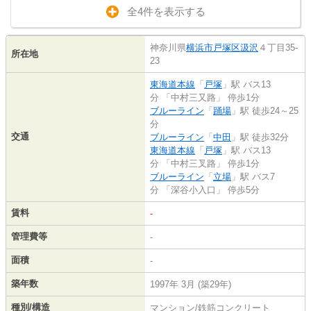
全4件を表示する
神奈川県
横浜市戸塚区
汲沢
４丁目35-
所在地
23
東海道本線
「
戸塚
」駅 バス13
分 「中村三又路」 停歩1分
ブルーライン
「
踊場
」駅 徒歩24～25
分
交通
ブルーライン
「
中田
」駅 徒歩32分
東海道本線
「
戸塚
」駅 バス13
分 「中村三叉路」 停歩1分
ブルーライン
「
立場
」駅 バス7
分 「深谷小入口」 停歩5分
賃料
-
管理費等
-
面積
-
築年数
1997年 3月 (築29年)
種別/構造
マンション/鉄筋コンクリート