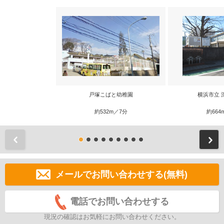
戸塚こばと幼稚園
横浜市立 
約532m／7分
約664
前
メールでお問い合わせする(無料)
電話でお問い合わせする
現況の確認はお気軽にお問い合わせください。