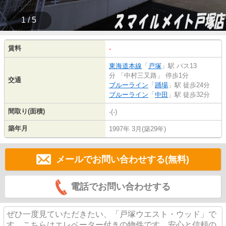
1 / 5
賃料
-
東海道本線
「
戸塚
」駅 バス13
分 「中村三又路」 停歩1分
交通
ブルーライン
「
踊場
」駅 徒歩24分
ブルーライン
「
中田
」駅 徒歩32分
間取り(面積)
-(-)
築年月
1997年 3月(築29年)
メールでお問い合わせする(無料)
電話でお問い合わせする
ぜひ一度見ていただきたい、「戸塚ウエスト・ウッド」で
す。こちらはエレベーター付きの物件です。安心と信頼の