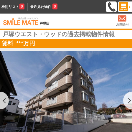
0
0
検討リスト
最近見た物件
お問合せ
戸塚ウエスト・ウッドの過去掲載物件情報
賃料
***
万円