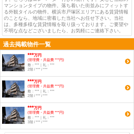
マンションタイプの物件。落ち着いた街並みにフィットす
る外観タイルの物件。横浜市戸塚区エリアにある賃貸情報
のことなら、地域に密着した当社へお任せ下さい。当社
は、多種多様な賃貸情報を取り扱っております。ご要望や
不明な点などございましたら、お気軽にご連絡下さい。
過去掲載物件一覧
***
万円
(管理費・共益費 ***円)
敷：***｜礼：***
2階 / *** / ***
***
万円
(管理費・共益費 ***円)
敷：***｜礼：***
2階 / *** / ***
***
万円
(管理費・共益費 ***円)
敷：***｜礼：***
3階 / *** / ***