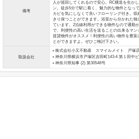
人が巡回してくれるので安心。RC構造を生か
ン。徒歩5分で駅に着く、魅力的な物件となっ
備考
カビを気にしなくて良いフローリング付き。収
きり保つことができます。浴室から分かれた独
ています。2沿線利用ができる物件なので通勤
で、利便性の高い生活を送ることの出来るマン
賃貸物件がオススメ！利便性の高い物件を豊富
とができますよ。ぜひご検討下さい。
株式会社小又不動産 スマイルメイト 戸塚
神奈川県横浜市戸塚区吉田町143-4 第１田中ビ
取扱会社
神奈川県知事 (2) 第30548号