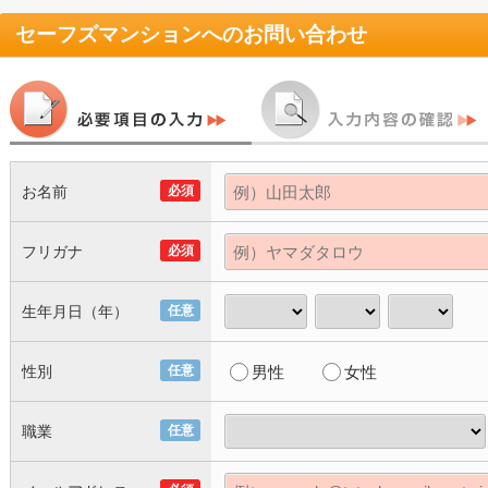
セーフズマンション
へのお問い合わせ
お名前
必須
フリガナ
必須
生年月日（年）
任意
性別
任意
男性
女性
職業
任意