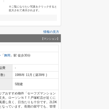
※ご覧になりたい写真をクリックすると
拡大されて表示されます。
情報の見方
【マンション】
ン
「
舞岡
」駅 徒歩30分
益費
-
年数）
1986年 11月 ( 築39年 )
5階建
リアおすすめ物件「セーフズマンション
丈夫。ローソンＮＴＴ戸塚町店が近くに
通し良く、日当たりも十分です。2LDK
となっています。長期の留守でも、管理