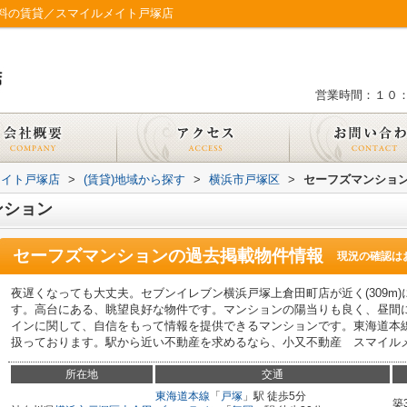
料の賃貸／スマイルメイト戸塚店
営業時間：１０
メイト戸塚店
>
(賃貸)地域から探す
>
横浜市戸塚区
>
セーフズマンショ
ンション
セーフズマンション
の過去掲載物件情報
現況の確認は
夜遅くなっても大丈夫。セブンイレブン横浜戸塚上倉田町店が近く(309m
す。高台にある、眺望良好な物件です。マンションの陽当りも良く、昼間
インに関して、自信をもって情報を提供できるマンションです。東海道本
扱っております。駅から近い不動産を求めるなら、小又不動産 スマイル
所在地
交通
東海道本線
「
戸塚
」駅 徒歩5分
築