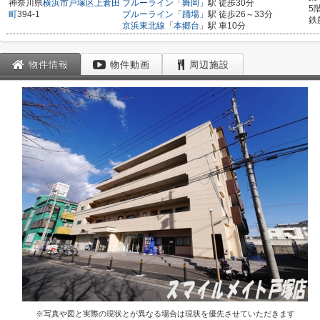
神奈川県
横浜市戸塚区
上倉田
ブルーライン
「
舞岡
」駅 徒歩30分
5
町
394-1
ブルーライン
「
踊場
」駅 徒歩26～33分
鉄
京浜東北線
「
本郷台
」駅 車10分
物件情報
物件動画
周辺施設
※写真や図と実際の現状とが異なる場合は現状を優先させていただきます