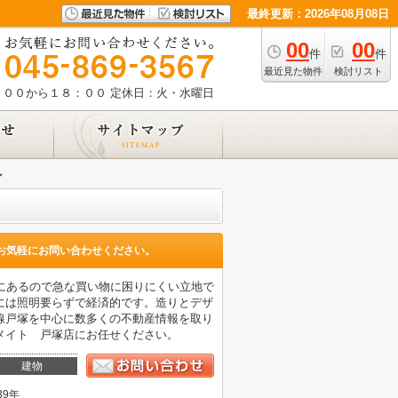
最終更新：2026年08月08日
00
00
件
件
最近見た物件
検討リスト
：００から１８：００
定休日：火・水曜日
ン
お気軽にお問い合わせください。
)にあるので急な買い物に困りにくい立地で
には照明要らずで経済的です。造りとデザ
線戸塚を中心に数多くの不動産情報を取り
メイト 戸塚店にお任せください。
建物
39年