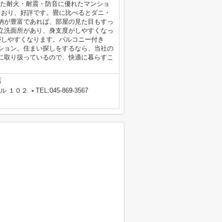
した耐火・耐震・防音に優れたマンショ
ており、好評です。畳に比べるとダニ・
納が豊富であれば、部屋の見た目もすっ
立洗面所があり、身支度がしやすくなっ
がしやすくなります。バルコニー付き
ション。住まい探しをするなら、当社の
に取り扱っているので、快適に暮らすこ
店
ル １０２
TEL:045-869-3567