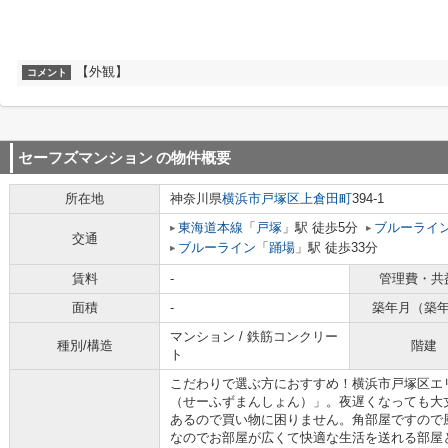
【外観】
コメント
セーフズマンション
の物件概要
所在地
神奈川県
横浜市戸塚区
上倉田町
394-1
東海道本線
「
戸塚
」駅 徒歩5分
ブルーライ
交通
ブルーライン
「
踊場
」駅 徒歩33分
賃料
-
管理費・共
面積
-
築年月（築
マンション / 鉄筋コンクリー
種別/構造
階建
ト
こだわりで選ぶ方におすすめ！横浜市戸塚区エ
（せーふずまんしょん）」。夜遅くなっても大
あるので買い物に困りません。角部屋ですので風
なのでお部屋が広くて快適な生活を送れる部屋