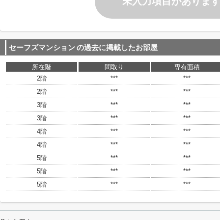
未入力項目がありま
セーフズマンション
の過去に掲載したお部屋
所在階
間取り
専有面積
2階
***
***
2階
***
***
3階
***
***
3階
***
***
4階
***
***
4階
***
***
5階
***
***
5階
***
***
5階
***
***