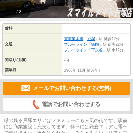
1 / 2
賃料
-
東海道本線
「
戸塚
」駅 徒歩12分
交通
ブルーライン
「
舞岡
」駅 徒歩22分
ブルーライン
「
下永谷
」駅 車12分
間取り(面積)
-(-)
築年月
1988年 11月(築37年)
メールでお問い合わせする(無料)
電話でお問い合わせする
緑の残る戸塚エリアはファミリーにも人気の街です、駅前
には商業施設も充実してます。休日には鎌倉エリアも電車
で乗り換えなく出かけられたり、みなとみらいエリアもブ