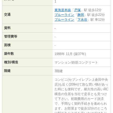
1
東海道本線
「
戸塚
」駅 徒歩12分
交通
ブルーライン
「
舞岡
」駅 徒歩22分
ブルーライン
「
下永谷
」駅 車12分
賃料
-
管理費等
-
面積
-
築年数
1988年 11月 (築37年)
種別/構造
マンション/鉄筋コンクリート
階建
3階建
コンビニ(セブンイレブン上倉田中央
店)も近く(209m)て急な買い物があっ
た時にも便利です。耐久性の高いRC
構造の住居を当社で是非とも見つけ
て下さい。初期費用のカード決済
で、手間なく契約手続きを進められ
ます。お部屋まで徒歩12分のところ