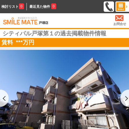
0
0
検討リスト
最近見た物件
お問合せ
シティパル戸塚第１の過去掲載物件情報
賃料
***
万円