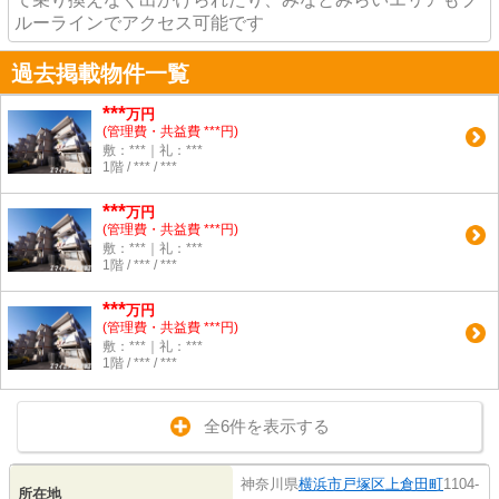
ルーラインでアクセス可能です
過去掲載物件一覧
***
万円
(管理費・共益費 ***円)
敷：***｜礼：***
1階 / *** / ***
***
万円
(管理費・共益費 ***円)
敷：***｜礼：***
1階 / *** / ***
***
万円
(管理費・共益費 ***円)
敷：***｜礼：***
1階 / *** / ***
全6件を表示する
神奈川県
横浜市戸塚区
上倉田町
1104-
所在地