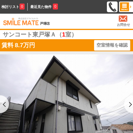
0
0
検討リスト
最近見た物件
お問合せ
サンコート東戸塚Ａ（
1
室）
賃料
8.7万円
空室情報を確認