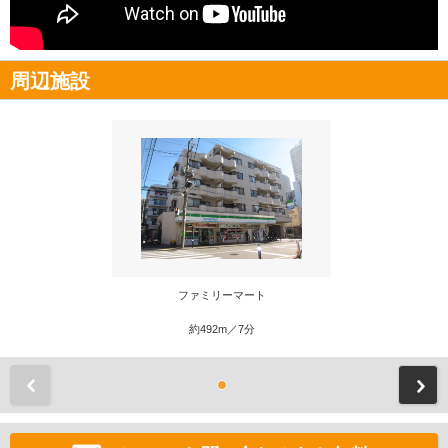
周辺施設
ファミリーマート
約492m／7分
前