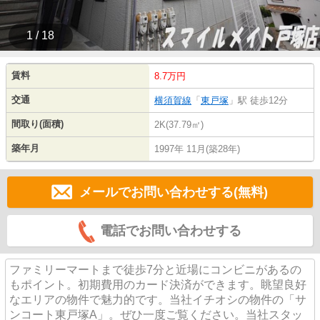
1 / 18
賃料
8.7万円
交通
横須賀線
「
東戸塚
」駅 徒歩12分
間取り(面積)
2K(37.79㎡)
築年月
1997年 11月(築28年)
メールでお問い合わせする(無料)
電話でお問い合わせする
ファミリーマートまで徒歩7分と近場にコンビニがあるの
もポイント。初期費用のカード決済ができます。眺望良好
なエリアの物件で魅力的です。当社イチオシの物件の「サ
ンコート東戸塚A」。ぜひ一度ご覧ください。当社スタッ