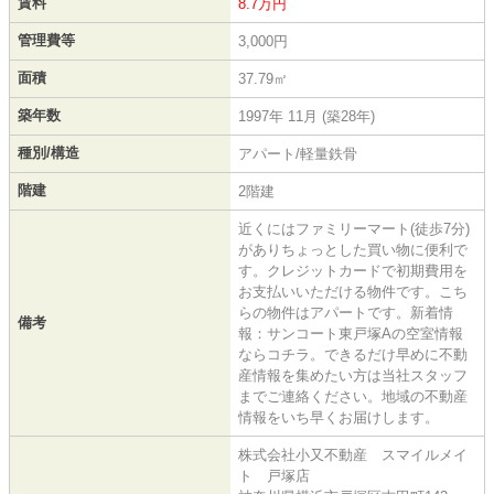
賃料
8.7万円
管理費等
3,000円
面積
37.79㎡
築年数
1997年 11月 (築28年)
種別/構造
アパート/軽量鉄骨
階建
2階建
近くにはファミリーマート(徒歩7分)
がありちょっとした買い物に便利で
す。クレジットカードで初期費用を
お支払いいただける物件です。こち
らの物件はアパートです。新着情
備考
報：サンコート東戸塚Aの空室情報
ならコチラ。できるだけ早めに不動
産情報を集めたい方は当社スタッフ
までご連絡ください。地域の不動産
情報をいち早くお届けします。
株式会社小又不動産 スマイルメイ
ト 戸塚店