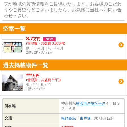
フが地域の賃貸情報をご提供いたします。お客様のこだわ
りやご要望などございましたら、お気軽に当社へお問い合
わせ下さい。
空室一覧
8.7
万
円
NEW
(管理費・共益費 3,000円)
敷：1.5ヶ月｜礼：1ヶ月
2階 / 2K / 37.79㎡
過去掲載物件一覧
***
万円
(管理費・共益費 ***円)
敷：***｜礼：***
1階 / *** / ***
神奈川県
横浜市戸塚区
平戸
４丁目３
所在地
２－６５
交通
横須賀線
「
東戸塚
」駅 徒歩12分