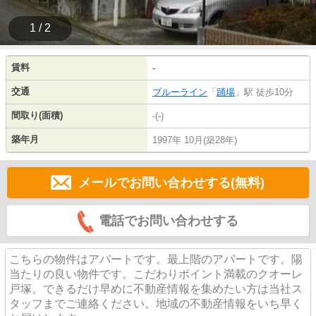
1 / 2
賃料
-
交通
ブルーライン
「
踊場
」駅 徒歩10分
間取り(面積)
-(-)
築年月
1997年 10月(築28年)
メールでお問い合わせする(無料)
電話でお問い合わせする
こちらの物件はアパートです。最上階のアパートです。陽
当たりの良い物件です。こだわりポイント満載のクオーレ
戸塚。できるだけ早めに不動産情報を集めたい方は当社ス
タッフまでご連絡ください。地域の不動産情報をいち早く