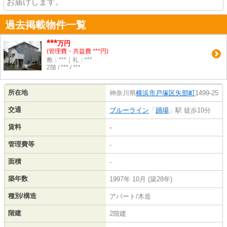
お届けします。
過去掲載物件一覧
***
万円
(管理費・共益費 ***円)
敷：***｜礼：***
2階 / *** / ***
所在地
神奈川県
横浜市戸塚区
矢部町
1499-25
交通
ブルーライン
「
踊場
」駅 徒歩10分
賃料
-
管理費等
-
面積
-
築年数
1997年 10月 (築28年)
種別/構造
アパート/木造
階建
2階建