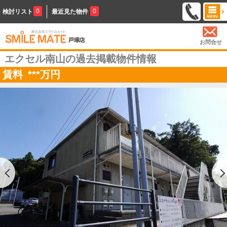
0
0
検討リスト
最近見た物件
お問合せ
エクセル南山の過去掲載物件情報
賃料
***
万円