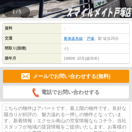
1 / 5
賃料
-
交通
東海道本線
「
戸塚
」駅 徒歩25分
間取り(面積)
-(-)
築年月
1990年 10月(築35年)
メールでお問い合わせする(無料)
電話でお問い合わせする
こちらの物件はアパートです。最上階の物件です。良好な
陽当りが好評の、魅力溢れる一押しの物件となっていま
す。新着情報：エクセル南山の空室情報ならコチラ。当社
スタッフが地域の賃貸情報をご提供いたします。お客様の