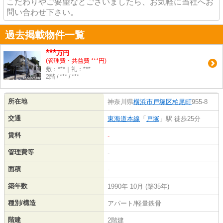
こだわりやご要望などございましたら、お気軽に当社へお
問い合わせ下さい。
過去掲載物件一覧
***
万円
(管理費・共益費 ***円)
敷：***｜礼：***
2階 / *** / ***
所在地
神奈川県
横浜市戸塚区
柏尾町
955-8
交通
東海道本線
「
戸塚
」駅 徒歩25分
賃料
-
管理費等
-
面積
-
築年数
1990年 10月 (築35年)
種別/構造
アパート/軽量鉄骨
階建
2階建