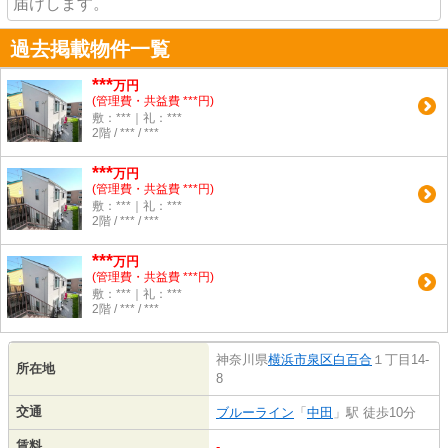
届けします。
過去掲載物件一覧
***
万円
(管理費・共益費 ***円)
敷：***｜礼：***
2階 / *** / ***
***
万円
(管理費・共益費 ***円)
敷：***｜礼：***
2階 / *** / ***
***
万円
(管理費・共益費 ***円)
敷：***｜礼：***
2階 / *** / ***
神奈川県
横浜市泉区
白百合
１丁目14-
所在地
8
交通
ブルーライン
「
中田
」駅 徒歩10分
賃料
-