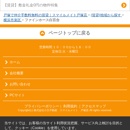
【賃貸】敷金礼金0円の物件特集
戸塚で仲介手数料無料の賃貸｜スマイルメイト戸塚店
>
(賃貸)地域から探す
>
横浜市泉区
>
ファインホース白百合
ページトップに戻る
営業時間:１０：００から１８：００
定休日:火・水曜日
ホーム
会社概要
お問い合わせ
PCサイト
プライバシーポリシー
利用規約
｜アクセスマップ
｜
Copyright(c) 株式会社小又不動産 スマイルメイト 戸塚店 All rights reserved.
当サイトでは、お客様の当サイト利用状況把握、サービス向上検討を目的と
して、クッキー（Cookie）を使用しています。