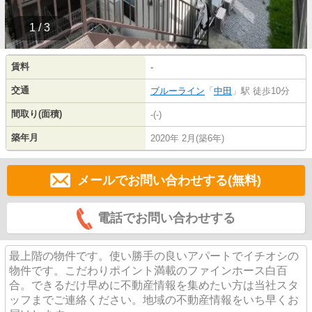
1 / 3
賃料
-
交通
ブルーライン
「
中田
」駅 徒歩10分
間取り(面積)
-(-)
築年月
2020年 2月(築6年)
メールでお問い合わせする(無料)
電話でお問い合わせする
最上階の物件です。使い勝手の良いアパートでイチオシの
物件です。こだわりポイント満載のファインホース白百
合。できるだけ早めに不動産情報を集めたい方は当社スタ
ッフまでご連絡ください。地域の不動産情報をいち早くお