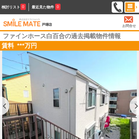
0
0
検討リスト
最近見た物件
お問合せ
ファインホース白百合の過去掲載物件情報
賃料
***
万円