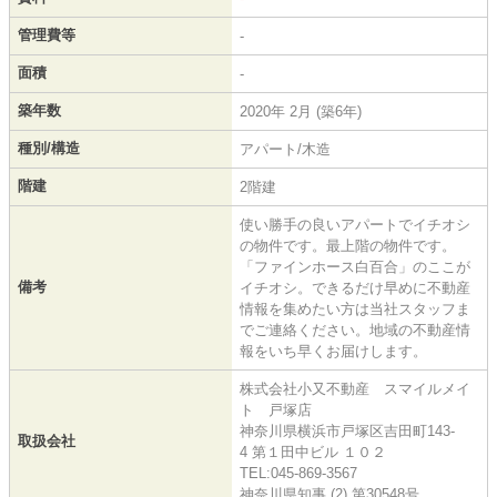
管理費等
-
面積
-
築年数
2020年 2月 (築6年)
種別/構造
アパート/木造
階建
2階建
使い勝手の良いアパートでイチオシ
の物件です。最上階の物件です。
「ファインホース白百合」のここが
備考
イチオシ。できるだけ早めに不動産
情報を集めたい方は当社スタッフま
でご連絡ください。地域の不動産情
報をいち早くお届けします。
株式会社小又不動産 スマイルメイ
ト 戸塚店
神奈川県横浜市戸塚区吉田町143-
取扱会社
4 第１田中ビル １０２
TEL:045-869-3567
神奈川県知事 (2) 第30548号