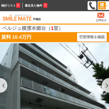
0
0
検討リスト
最近見た物件
お問合せ
ベルジュ横濱本郷台（
1
室）
賃料
10.4万円
空室情報を確認