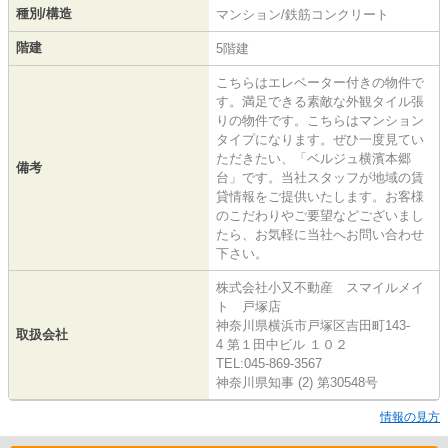
種別/構造
マンション/鉄筋コンクリート
階建
5階建
こちらはエレベーター付きの物件で
す。満足できる素敵な外観タイル張
りの物件です。こちらはマンション
タイプになります。ぜひ一度見てい
ただきたい、「ベルジュ横濱本郷
備考
台」です。当社スタッフが地域の賃
貸情報をご提供いたします。お客様
のこだわりやご要望などございまし
たら、お気軽に当社へお問い合わせ
下さい。
株式会社小又不動産 スマイルメイ
ト 戸塚店
神奈川県横浜市戸塚区吉田町143-
取扱会社
4 第１田中ビル １０２
TEL:045-869-3567
神奈川県知事 (2) 第30548号
情報の見方