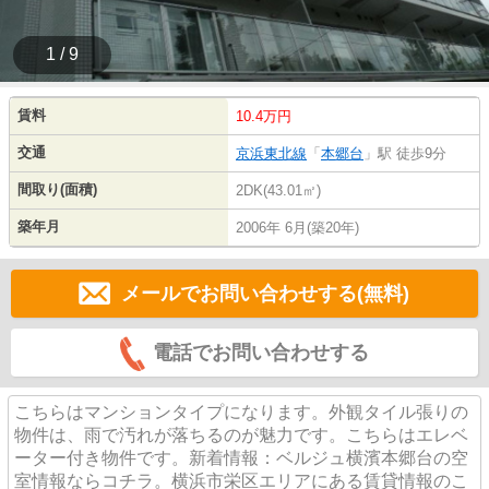
1 / 9
賃料
10.4万円
交通
京浜東北線
「
本郷台
」駅 徒歩9分
間取り(面積)
2DK(43.01㎡)
築年月
2006年 6月(築20年)
メールでお問い合わせする(無料)
電話でお問い合わせする
こちらはマンションタイプになります。外観タイル張りの
物件は、雨で汚れが落ちるのが魅力です。こちらはエレベ
ーター付き物件です。新着情報：ベルジュ横濱本郷台の空
室情報ならコチラ。横浜市栄区エリアにある賃貸情報のこ