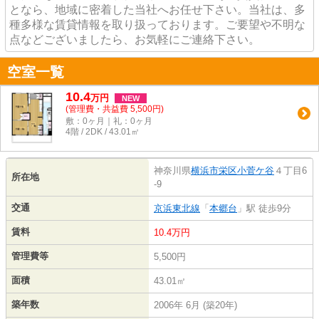
となら、地域に密着した当社へお任せ下さい。当社は、多
種多様な賃貸情報を取り扱っております。ご要望や不明な
点などございましたら、お気軽にご連絡下さい。
空室一覧
10.4
万
円
NEW
(管理費・共益費 5,500円)
敷：0ヶ月｜礼：0ヶ月
4階 / 2DK / 43.01㎡
神奈川県
横浜市栄区
小菅ケ谷
４丁目6
所在地
-9
交通
京浜東北線
「
本郷台
」駅 徒歩9分
賃料
10.4万円
管理費等
5,500円
面積
43.01㎡
築年数
2006年 6月 (築20年)